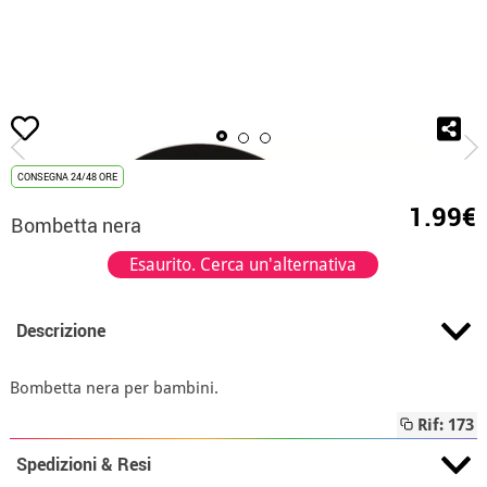
Inizio
Accessori
Berretti e Cappelli
cappellini
Bombetta nera
CONSEGNA 24/48 ORE
1.99€
Bombetta nera
Esaurito. Cerca un'alternativa
Descrizione
Bombetta nera per bambini.
Rif: 173
Spedizioni & Resi