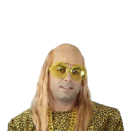
Inizio
Accessori
Parrucche
Parrucche liscie
Calvo con i capelli rappel