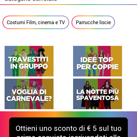
Costumi Film, cinema e TV
Parrucche liscie
Ottieni uno sconto di € 5 sul tuo