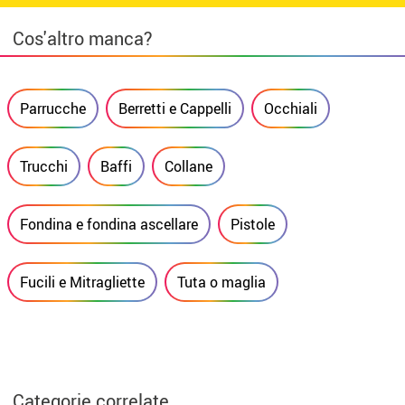
Cos'altro manca?
Parrucche
Berretti e Cappelli
Occhiali
Trucchi
Baffi
Collane
Fondina e fondina ascellare
Pistole
Fucili e Mitragliette
Tuta o maglia
Categorie correlate