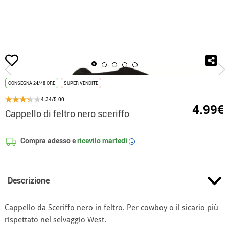
Inizio
Accessori
Berretti e Cappelli
Cappello di feltro nero sceriffo
CONSEGNA 24/48 ORE
SUPER VENDITE
4.34/5.00
4.99€
Cappello di feltro nero sceriffo
Compra adesso e
ricevilo
martedì
i
Descrizione
Cappello da Sceriffo nero in feltro. Per cowboy o il sicario più
rispettato nel selvaggio West.