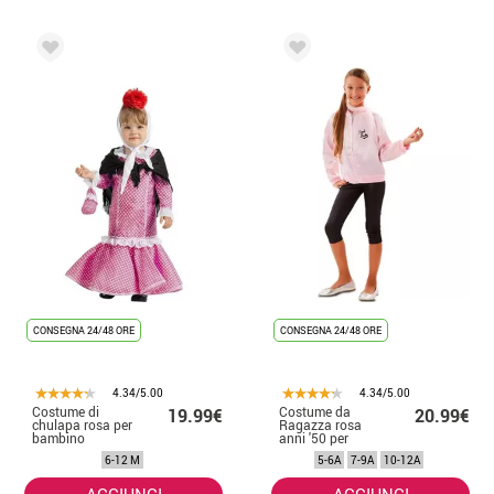
CONSEGNA 24/48 ORE
CONSEGNA 24/48 ORE
4.34/5.00
4.34/5.00
Costume di
Costume da
19.99€
20.99€
chulapa rosa per
Ragazza rosa
bambino
anni '50 per
bambina
6-12 M
5-6A
7-9A
10-12A
AGGIUNGI
AGGIUNGI