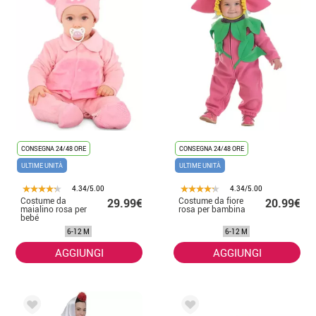
CONSEGNA 24/48 ORE
CONSEGNA 24/48 ORE
ULTIME UNITÀ
ULTIME UNITÀ
4.34/5.00
4.34/5.00
Costume da
Costume da fiore
29.99€
20.99€
maialino rosa per
rosa per bambina
bebé
6-12 M
6-12 M
AGGIUNGI
AGGIUNGI