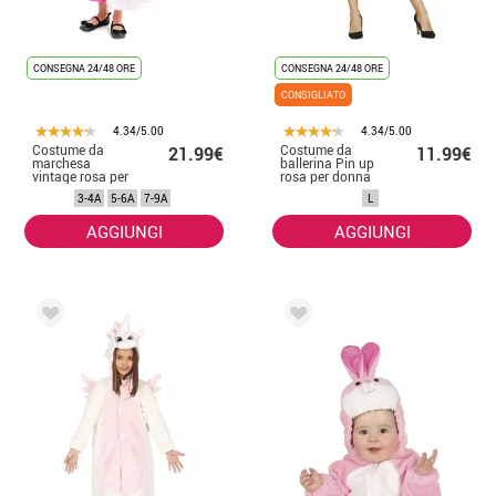
CONSEGNA 24/48 ORE
CONSEGNA 24/48 ORE
CONSIGLIATO
4.34/5.00
4.34/5.00
Costume da
Costume da
21.99€
11.99€
marchesa
ballerina Pin up
vintage rosa per
rosa per donna
bambina
3-4A
5-6A
7-9A
L
AGGIUNGI
AGGIUNGI