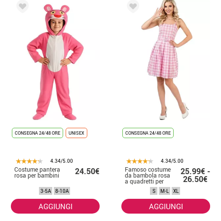
CONSEGNA 24/48 ORE
UNISEX
CONSEGNA 24/48 ORE
4.34/5.00
4.34/5.00
Costume pantera
Famoso costume
24.50€
25.99€ -
rosa per bambini
da bambola rosa
26.50€
a quadretti per
donna
3-5A
8-10A
S
M-L
XL
AGGIUNGI
AGGIUNGI