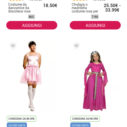
Costume da
Chulapa o
18.50€
25.50€ -
danzatrice da
madrileña
33.99€
discoteca rosa
costume rosa per
per donna
bambina
M/L
7-9A
AGGIUNGI
AGGIUNGI
CONSEGNA 24/48 ORE
CONSEGNA 24/48 ORE
ULTIME UNITÀ
ULTIME UNITÀ