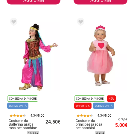
CONSEGNA 24/48 ORE
CONSEGNA 24/48 ORE
-49%
ULTIME UNITÀ
OFFERTE %
ULTIME UNITÀ
4.34/5.00
4.34/5.00
9.78€
Costume da
Costume da
24.50€
Ballerina araba
principessa rosa
5.00€
rosa per bambine
per bambini
10-12A
0-6 M