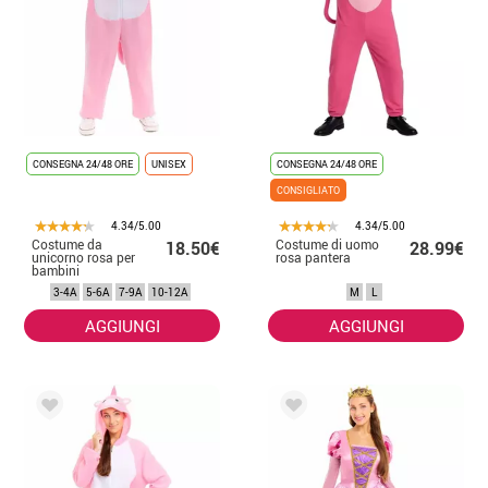
CONSEGNA 24/48 ORE
UNISEX
CONSEGNA 24/48 ORE
CONSIGLIATO
4.34/5.00
4.34/5.00
Costume da
Costume di uomo
18.50€
28.99€
unicorno rosa per
rosa pantera
bambini
3-4A
5-6A
7-9A
10-12A
M
L
AGGIUNGI
AGGIUNGI