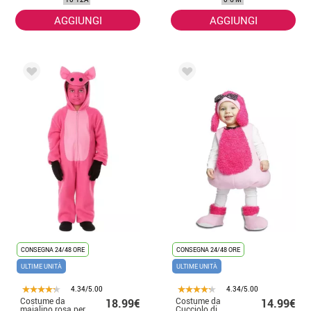
AGGIUNGI
AGGIUNGI
CONSEGNA 24/48 ORE
CONSEGNA 24/48 ORE
ULTIME UNITÀ
ULTIME UNITÀ
4.34/5.00
4.34/5.00
Costume da
Costume da
18.99€
14.99€
maialino rosa per
Cucciolo di