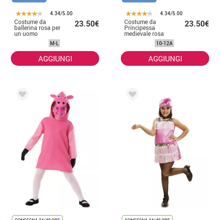
4.34/5.00
4.34/5.00
Costume da
Costume da
23.50€
23.50€
ballerina rosa per
Principessa
un uomo
medievale rosa
per bambina
M-L
10-12A
AGGIUNGI
AGGIUNGI