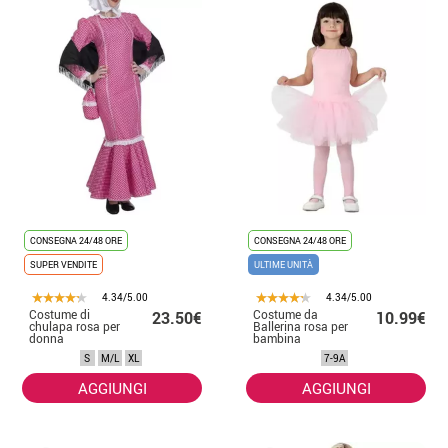
CONSEGNA 24/48 ORE
CONSEGNA 24/48 ORE
SUPER VENDITE
ULTIME UNITÀ
4.34/5.00
4.34/5.00
Costume di
Costume da
23.50€
10.99€
chulapa rosa per
Ballerina rosa per
donna
bambina
S
M/L
XL
7-9A
AGGIUNGI
AGGIUNGI