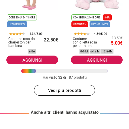
CONSEGNA 24/48 ORE
CONSEGNA 24/48 ORE
-63%
ULTIME UNITÀ
OFFERTE %
ULTIME UNITÀ
4.34/5.00
4.34/5.00
13.59€
Costume rosa da
Costume
22.50€
charleston per
coniglietta rosa
5.00€
bambina
per bambino
7-8A
0-6 M
6-12 M
12-24M
AGGIUNGI
AGGIUNGI
Hai visto
32
di 187 prodotti
Vedi piú prodotti
Anche altri clienti hanno acquistato