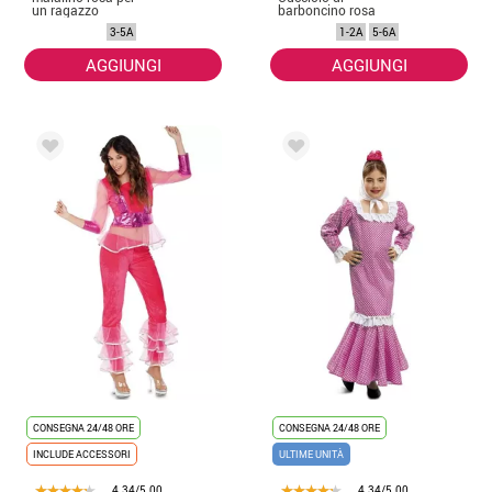
un ragazzo
barboncino rosa
per bambina e
3-5A
1-2A
5-6A
bebé
AGGIUNGI
AGGIUNGI
CONSEGNA 24/48 ORE
CONSEGNA 24/48 ORE
INCLUDE ACCESSORI
ULTIME UNITÀ
4.34/5.00
4.34/5.00