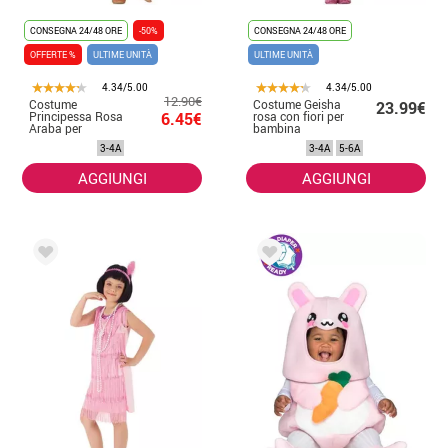
CONSEGNA 24/48 ORE
-50%
CONSEGNA 24/48 ORE
OFFERTE %
ULTIME UNITÀ
ULTIME UNITÀ
4.34/5.00
4.34/5.00
12.90€
Costume
Costume Geisha
23.99€
Principessa Rosa
6.45€
rosa con fiori per
Araba per
bambina
bambina
3-4A
3-4A
5-6A
AGGIUNGI
AGGIUNGI