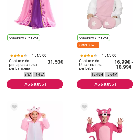
CONSEGNA 24/48 ORE
CONSEGNA 24/48 ORE
CONSIGLIATO
4.34/5.00
4.34/5.00
Costume da
Costume da
31.50€
16.99€ -
principessa rosa
Unicorno rosa
18.99€
per bambina
per bebè
7-9A
10-12A
12-18M
18-24M
AGGIUNGI
AGGIUNGI