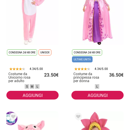
CONSEGNA 24/48 ORE
UNISEX
CONSEGNA 24/48 ORE
ULTIME UNITÀ
4.34/5.00
4.34/5.00
Costume da
Costume da
23.50€
36.50€
Unicorno rosa
principessa rosa
per adulto
per donna
S
M
L
L
AGGIUNGI
AGGIUNGI