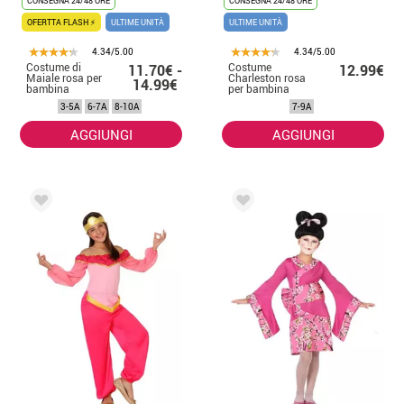
CONSEGNA 24/48 ORE
CONSEGNA 24/48 ORE
OFERTTA FLASH ⚡
ULTIME UNITÀ
ULTIME UNITÀ
4.34/5.00
4.34/5.00
Costume di
Costume
11.70€ -
12.99€
Maiale rosa per
Charleston rosa
14.99€
bambina
per bambina
3-5A
6-7A
8-10A
7-9A
AGGIUNGI
AGGIUNGI