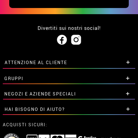
Divertiti sui nostri social!
ATTENZIONE AL CLIENTE
• Su di noi
GRUPPI
• Condizioni di vendita
• Avviso legale
privacy
Sconti speciali per gruppi.
NEGOZI E AZIENDE SPECIALI
• Attenzione al cliente
Contattaci qui
• Utilizzo dei cookies
Sconti speciali per gruppi.
HAI BISOGNO DI AIUTO?
•
Impostazioni dei cookie
Contattaci qui
Non ho ancora fatto l'ordine
ACQUISTI SICURI:
Ho gia realizzato l’ordine