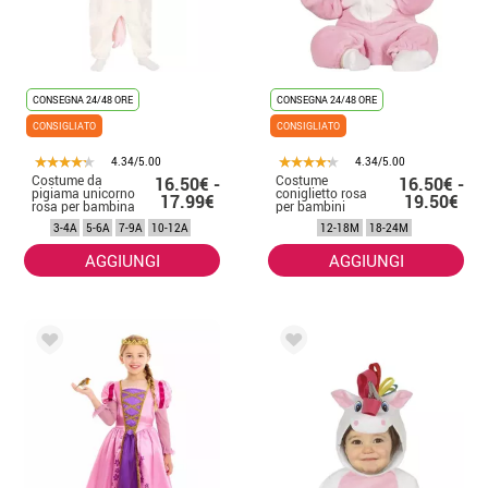
CONSEGNA 24/48 ORE
CONSEGNA 24/48 ORE
CONSIGLIATO
CONSIGLIATO
4.34/5.00
4.34/5.00
Costume da
Costume
16.50€ -
16.50€ -
pigiama unicorno
coniglietto rosa
17.99€
19.50€
rosa per bambina
per bambini
3-4A
5-6A
7-9A
10-12A
12-18M
18-24M
AGGIUNGI
AGGIUNGI