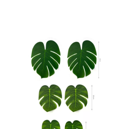
Inizio
Decorezione e festa
Decorazione parete
Confezione da 6 foglie di f