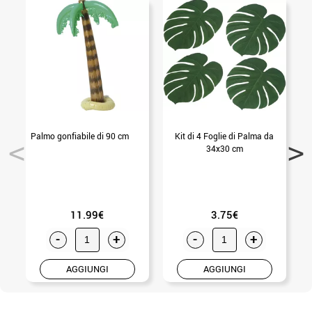
Palmo gonfiabile di 90 cm
Kit di 4 Foglie di Palma da
A
34x30 cm
11.99€
3.75€
-
+
-
+
AGGIUNGI
AGGIUNGI