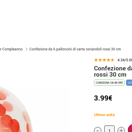
per Compleanno
Confezione da 6 palloncini di carta coriandoli rossi 30 cm
4.34/5.0
Confezione da
rossi 30 cm
CONSEGNA 24/48 ORE
UL
3.99€
Ultime unità
-
+