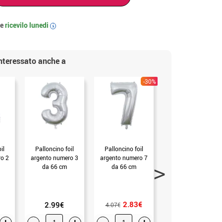
 e
ricevilo
lunedi
i
interessato anche a
-30%
il
Palloncino foil
Palloncino foil
Palloncino foil
o 2
argento numero 3
argento numero 7
argento numero 8
da 66 cm
da 66 cm
da 66 cm
(mis.Unica)
(mis.Unica)
(mis.Unica)
2.83€
2.99€
2.99€
4.07€
+
-
+
-
+
-
+