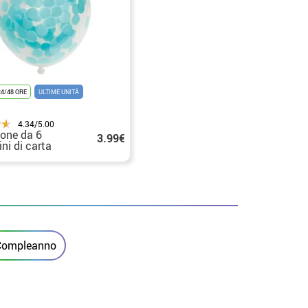
4/48 ORE
ULTIME UNITÀ
4.34/5.00
one da 6
3.99€
ni di carta
oli azzurri 30
 Compleanno