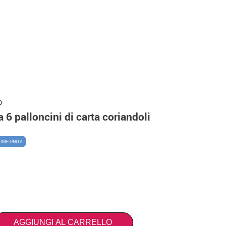
0
 6 palloncini di carta coriandoli
TIME UNITÀ
AGGIUNGI AL CARRELLO