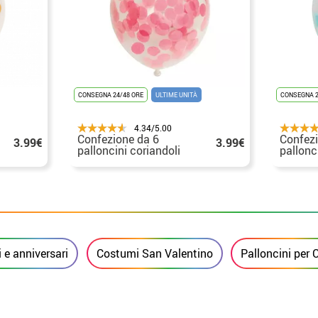
CONSEGNA 24/48 ORE
ULTIME UNITÀ
CONSEGNA 2
4.34/5.00
Confezione da 6
Confezi
3.99€
3.99€
palloncini coriandoli
pallonci
rosa baby 30 cm
coriand
cm
e anniversari
Costumi San Valentino
Palloncini per