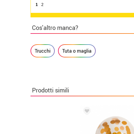
1
2
Cos'altro manca?
Trucchi
Tuta o maglia
Prodotti simili