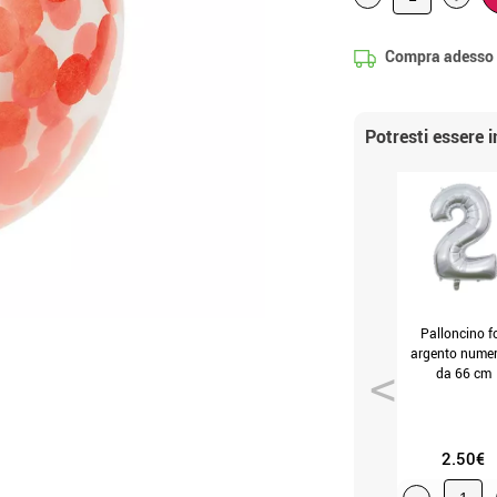
Compra adesso
Potresti essere 
Palloncino fo
argento numer
da 66 cm
(mis.Unica)
2.50€
-