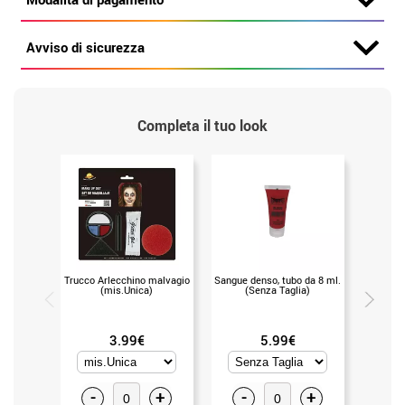
Avviso di sicurezza
Completa il tuo look
Trucco Arlecchino malvagio
Sangue denso, tubo da 8 ml.
Fascia pe
(mis.Unica)
(Senza Taglia)
in conf
3.99€
5.99€
-
+
-
+
-