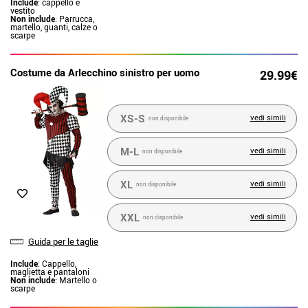
Include
: cappello e
vestito
Non include
: Parrucca,
martello, guanti, calze o
scarpe
Costume da Arlecchino sinistro per uomo
29.99€
XS-S
vedi simili
non disponibile
M-L
vedi simili
non disponibile
XL
vedi simili
non disponibile
XXL
vedi simili
non disponibile
Guida per le taglie
Include
: Cappello,
maglietta e pantaloni
Non include
: Martello o
scarpe