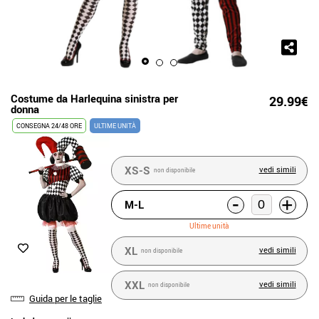
Costume da Harlequina sinistra per
29.99€
donna
CONSEGNA 24/48 ORE
ULTIME UNITÀ
XS-S
vedi simili
non disponibile
-
+
M-L
Ultime unità
XL
vedi simili
non disponibile
XXL
vedi simili
non disponibile
Guida per le taglie