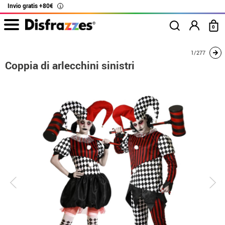
Invio gratis +80€
i
0
Inizio
Costumi
Costumi per coppie
Coppia di arlecchini sinistri
1/277
Coppia di arlecchini sinistri