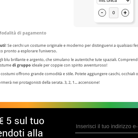
-
+
odalità di pagamento
uti
! Se cerchi un costume originale e moderno per distinguervi a qualsiasi fest
co pronto a esplorare l’universo.
li blu brillante e argento, che simulano le autentiche tute spaziali. Comprend
costume
di gruppo
ideale per coppie con spirito avventuroso!
i costumi offrono grande comodità e stile. Potete aggiungere caschi, occhiali o 
ormerà nei protagonisti della serata. 3, 2, 1... accensione!
€ 5 sul tuo
ndoti alla