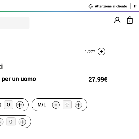
Attenzione al cliente
IT
0
1/277
i
 per un uomo
27.99€
-
+
+
M/L
-
+