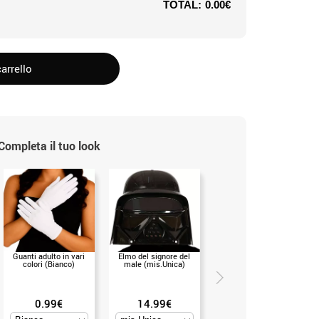
TOTAL:
0.00€
arrello
Completa il tuo look
Guanti adulto in vari
Elmo del signore del
Casco da guerriero
colori (Bianco)
male (mis.Unica)
spaziale (mis.Unica)
0.99€
14.99€
12.50€