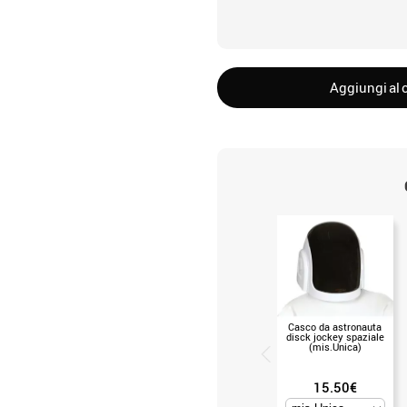
Aggiungi al c
Casco da astronauta
disck jockey spaziale
(mis.Unica)
15.50€