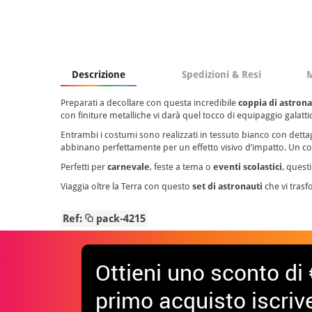
Descrizione
Spedizioni & Resi
M
Preparati a decollare con questa incredibile
coppia di astrona
con finiture metalliche vi darà quel tocco di equipaggio galatti
Entrambi i costumi sono realizzati in tessuto bianco con dettag
abbinano perfettamente per un effetto visivo d’impatto. Un 
Perfetti per
carnevale
, feste a tema o
eventi scolastici
, quest
Viaggia oltre la Terra con questo
set di astronauti
che vi trasf
Ref:
pack-4215
Ottieni uno sconto di 
primo acquisto iscrive