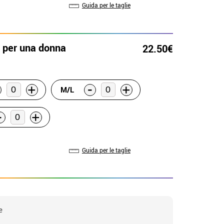
Guida per le taglie
 per una donna
22.50€
-
+
+
M/L
-
+
Guida per le taglie
e