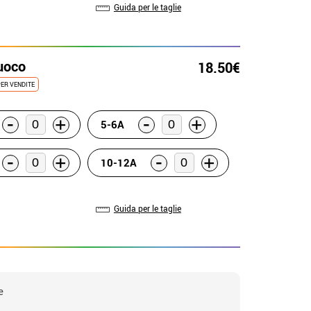
Guida per le taglie
fuoco
18.50€
ER VENDITE
-
-
+
+
5-6A
-
-
+
+
10-12A
Guida per le taglie
e