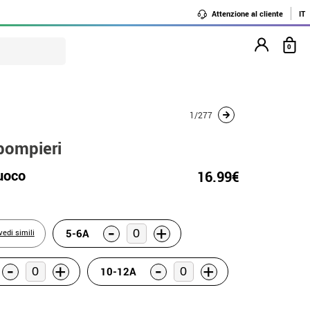
Attenzione al cliente
IT
0
1/277
pompieri
fuoco
16.99€
-
+
5-6A
vedi simili
-
-
+
+
10-12A