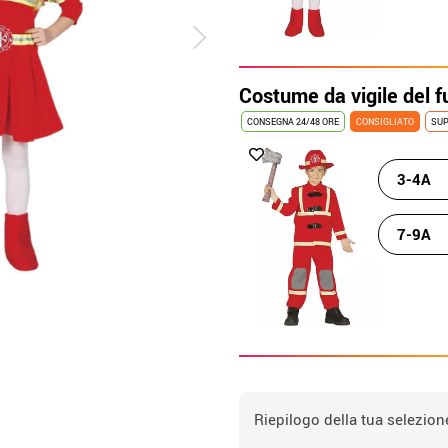
Costume da vigile del 
CONSEGNA 24/48 ORE
CONSIGLIATO
SUP
3-4A
7-9A
Riepilogo della tua selezion