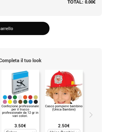
TOTAL:
0.00€
arrello
Completa il tuo look
Confezione professionale
Casco pompiere bambino
Elmetto da vigile del
per il trucco
(Unica Bambini)
fuoco con sirena, luce e
professionale da 12 gr in
suono (UNICA)
vari colori.
3.50€
2.50€
8.50€