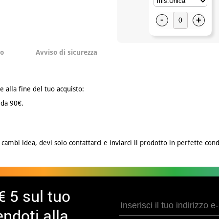
-
+
to
Avviso di sicurezza
e alla fine del tuo acquisto:
 da 90€.
cambi idea, devi solo contattarci e inviarci il prodotto in perfette cond
€ 5 sul tuo
ndoti alla