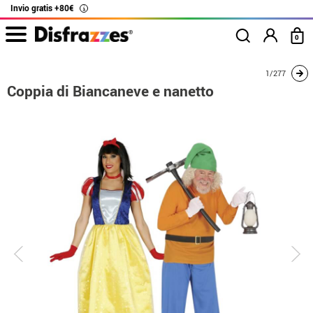
Invio gratis +80€
i
0
Inizio
Costumi
Costumi per coppie
Biancaneve
Coppia di Biancaneve e
1/277
Coppia di Biancaneve e nanetto