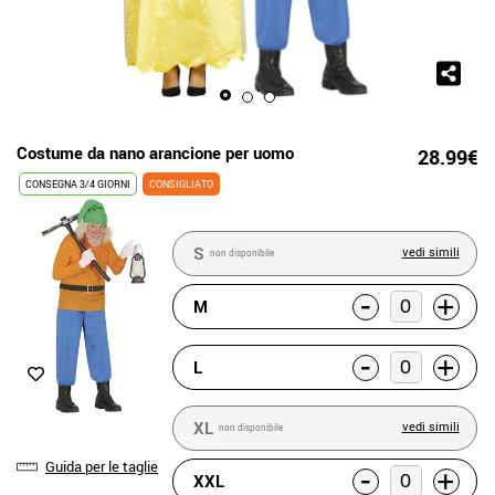
Costume da nano arancione per uomo
28.99€
CONSEGNA 3/4 GIORNI
CONSIGLIATO
S
vedi simili
non disponibile
-
+
M
-
+
L
XL
vedi simili
non disponibile
Guida per le taglie
-
+
XXL