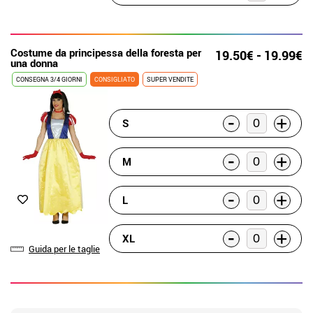
Costume da principessa della foresta per
19.50€ - 19.99€
una donna
CONSEGNA 3/4 GIORNI
CONSIGLIATO
SUPER VENDITE
-
+
S
-
+
M
-
+
L
-
+
XL
Guida per le taglie