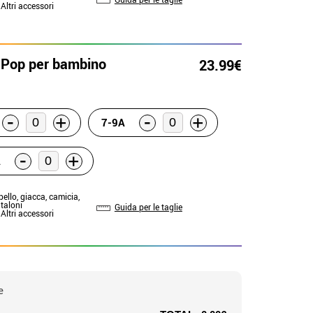
 Altri accessori
Pop per bambino
23.99€
-
-
+
+
7-9A
-
+
A
pello, giacca, camicia,
taloni
Guida per le taglie
 Altri accessori
e