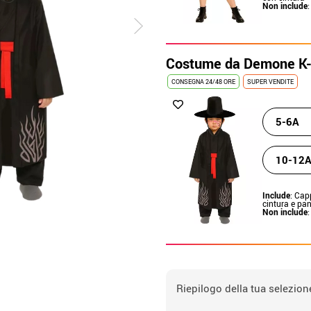
Non include
:
Costume da Demone K-
CONSEGNA 24/48 ORE
SUPER VENDITE
5-6A
10-12
Include
: Cap
cintura e pan
Non include
:
Riepilogo della tua selezion