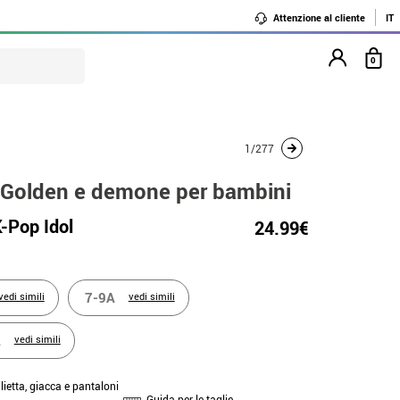
Attenzione al cliente
IT
0
1/277
e Golden e demone per bambini
-Pop Idol
24.99€
7-9A
vedi simili
vedi simili
A
vedi simili
lietta, giacca e pantaloni
Guida per le taglie