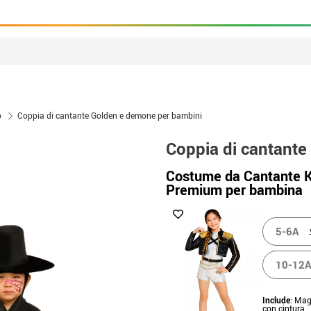
p
Coppia di cantante Golden e demone per bambini
Coppia di cantant
Costume da Cantante K
Premium per bambina
5-6A
10-12
Include
: Mag
con cintura