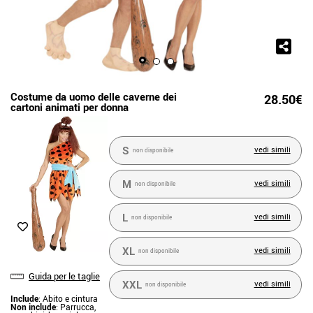
Costume da uomo delle caverne dei
28.50€
cartoni animati per donna
S
vedi simili
non disponibile
M
vedi simili
non disponibile
L
vedi simili
non disponibile
XL
vedi simili
non disponibile
Guida per le taglie
XXL
vedi simili
non disponibile
Include
: Abito e cintura
Non include
: Parrucca,