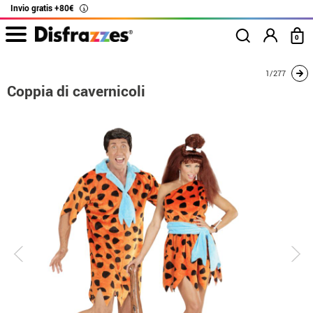
Invio gratis +80€
i
0
Inizio
Costumi
Costumi per coppie
I Flintston
Coppia di cavernicoli
1/277
Coppia di cavernicoli