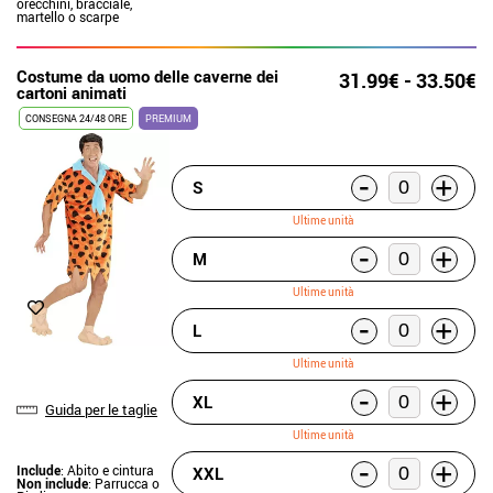
orecchini, bracciale,
martello o scarpe
Costume da uomo delle caverne dei
31.99€ - 33.50€
cartoni animati
CONSEGNA 24/48 ORE
PREMIUM
-
+
S
Ultime unità
-
+
M
Ultime unità
-
+
L
Ultime unità
-
+
XL
Guida per le taglie
Ultime unità
-
+
Include
: Abito e cintura
XXL
Non include
: Parrucca o