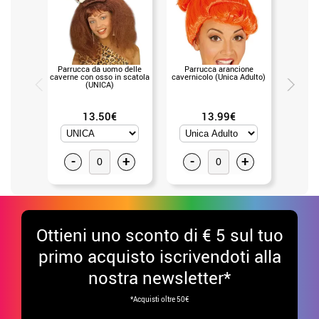
Parrucca da uomo delle
Parrucca arancione
Club trog
caverne con osso in scatola
cavernicolo (Unica Adulto)
gonfiab
(UNICA)
13.50€
13.99€
-
+
-
+
-
Ottieni uno sconto di € 5 sul tuo
primo acquisto iscrivendoti alla
nostra newsletter*
*Acquisti oltre 50€