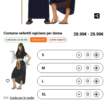
Costume nefertiti egiziano per donna
28.99€ - 29.99€
CONSEGNA 24/48 ORE
CONSIGLIATO
SUPER VENDITE
-
+
S
-
+
M
-
+
L
-
+
XL
Guida per le taglie