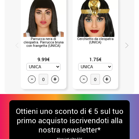
Parrucca nera di
Cerchietto da cleopatra
Diade
cleopatra. Parrucca bruna
(UNICA)
con frangetta (UNICA)
9.99€
1.75€
-
+
-
+
-
Ottieni uno sconto di € 5 sul tuo
primo acquisto iscrivendoti alla
nostra newsletter*