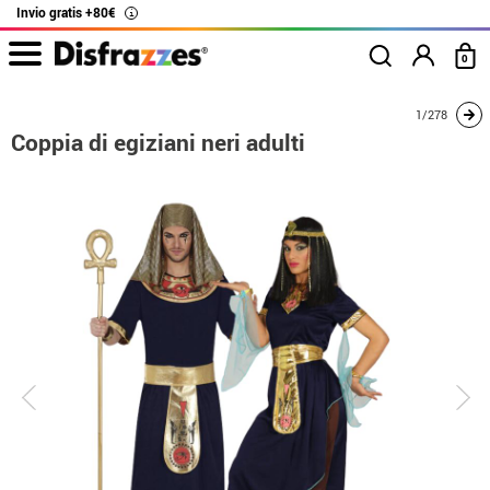
Invio gratis +80€
i
0
Inizio
Costumi
Costumi per coppie
Coppia di egiziani neri adulti
1/278
Coppia di egiziani neri adulti