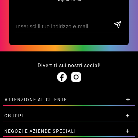
*Acquisti oltre 50€
Divertiti sui nostri social!
ATTENZIONE AL CLIENTE
• Su di noi
GRUPPI
• Condizioni di vendita
• Avviso legale
privacy
Sconti speciali per gruppi.
NEGOZI E AZIENDE SPECIALI
• Attenzione al cliente