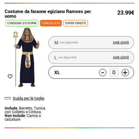
Costume da faraone egiziano Ramses per
23.99€
uomo
CONSEGNA 3/5 GIORNI
CONSIGLIATO
SUPER VENDITE
M
vedi simili
non disponibile
L
vedi simili
non disponibile
-
+
XL
Guida per le taglie
Include
: Berretto, Tunica
con Colletto e Cintura
Non include
: Canna o
calzature