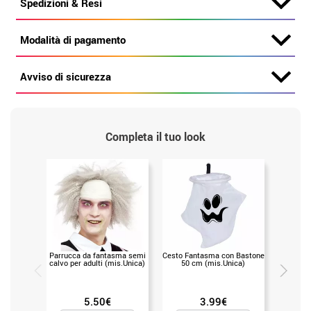
Spedizioni & Resi
Modalità di pagamento
Avviso di sicurezza
Completa il tuo look
Parrucca da fantasma semi
Cesto Fantasma con Bastone
Fas
calvo per adulti (mis.Unica)
50 cm (mis.Unica)
princip
con ve
5.50€
3.99€