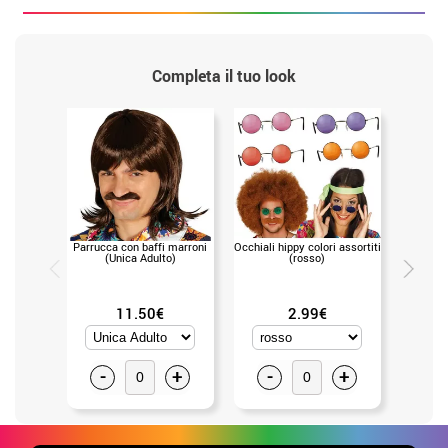
Completa il tuo look
Parrucca con baffi marroni
Occhiali hippy colori assortiti
Parrucca
(Unica Adulto)
(rosso)
b
11.50€
2.99€
-
+
-
+
-