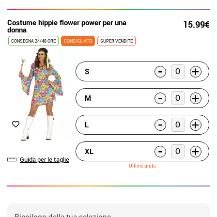
Costume hippie flower power per una
15.99€
donna
CONSEGNA 24/48 ORE
CONSIGLIATO
SUPER VENDITE
-
+
S
-
+
M
-
+
L
-
+
XL
Guida per le taglie
Ultime unità
Riepilogo della tua selezione