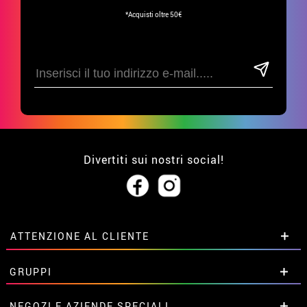
*Acquisti oltre 50€
Divertiti sui nostri social!
ATTENZIONE AL CLIENTE
• Su di noi
GRUPPI
• Condizioni di vendita
• Avviso legale
privacy
Sconti speciali per gruppi.
NEGOZI E AZIENDE SPECIALI