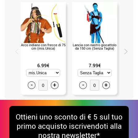
Arco indiano con frecce di 75
Lancia con nastro giocattolo
Nastr
cm (mis.Unica)
da 150 cm (Senza Taglia)
marroni
6.99€
7.99€
-
+
-
+
-
Ottieni uno sconto di € 5 sul tuo
primo acquisto iscrivendoti alla
nostra newsletter*