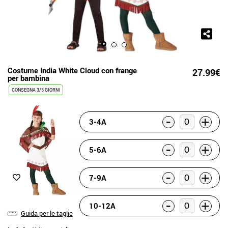
Costume India White Cloud con frange
27.99€
per bambina
CONSEGNA 3/5 GIORNI
-
+
3-4A
-
+
5-6A
-
+
7-9A
-
+
10-12A
Guida per le taglie