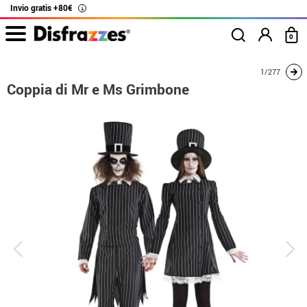
Invio gratis +80€
i
0
Inizio
Costumi
Costumi per coppie
Coppia di Mr e Ms Grimbone
1/277
Coppia di Mr e Ms Grimbone