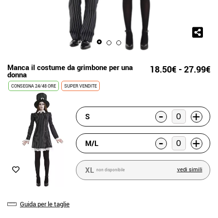
Manca il costume da grimbone per una
18.50€ - 27.99€
donna
CONSEGNA 24/48 ORE
SUPER VENDITE
-
+
S
-
+
M/L
XL
vedi simili
non disponibile
Guida per le taglie