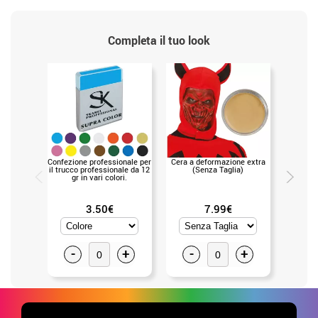
Completa il tuo look
Confezione professionale per
Cera a deformazione extra
Lattice 
il trucco professionale da 12
(Senza Taglia)
gr in vari colori.
3.50€
7.99€
-
+
-
+
-