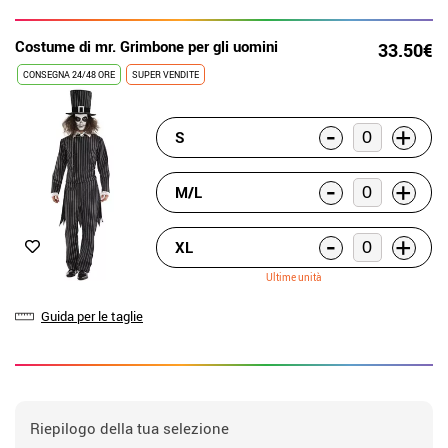
Costume di mr. Grimbone per gli uomini
33.50€
CONSEGNA 24/48 ORE
SUPER VENDITE
-
+
S
-
+
M/L
-
+
XL
Ultime unità
Guida per le taglie
Riepilogo della tua selezione