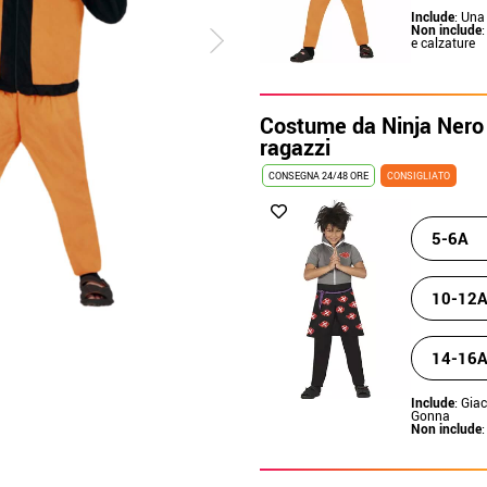
Include
: Un
Non include
:
e calzature
Costume da Ninja Nero 
ragazzi
CONSEGNA 24/48 ORE
CONSIGLIATO
5-6A
10-12
14-16A
Include
: Gia
Gonna
Non include
: