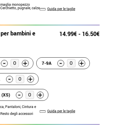
a maglia monopezzo
 Cerchietto, pugnale, calze
Guida per le taglie
per bambini e
14.99€ - 16.50€
-
-
+
+
7-9A
-
+
A
-
+
 (XS)
cca, Pantaloni, Cintura e
Guida per le taglie
 Resto degli accessori