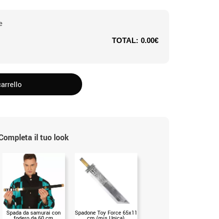
e
TOTAL:
0.00€
arrello
Completa il tuo look
Spada da samurai con
Spadone Toy Force 65x11
Cappello da spadaccino
fodero da 60 cm
cm (mis.Unica)
rosso per adulti (Unica