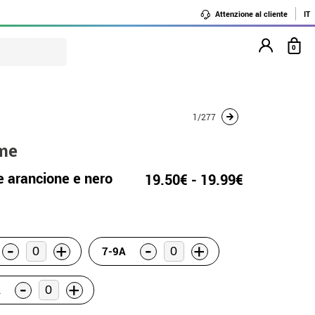
Attenzione al cliente
IT
0
1/277
ime
 arancione e nero
19.50€ - 19.99€
-
-
+
+
7-9A
-
+
A