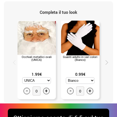
Completa il tuo look
Occhiali metallici ovali
Guanti adulto in vari colori
Rosario
(UNICA)
(Bianco)
(
1.99€
0.99€
-
+
-
+
-