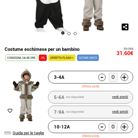
Costume eschimese per un bambino
33.26€
31.60€
CONSEGNA 24/48 ORE
-5%
OFERTTA FLASH ⚡
ULTIME UNITÀ
-
+
3-4A
Ultime unità
5-6A
vedi simili
non disponibile
7-9A
vedi simili
non disponibile
-
+
10-12A
Guida per le taglie
Ultime unità