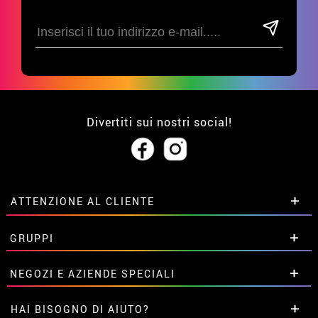
Divertiti sui nostri social!
ATTENZIONE AL CLIENTE
• Su di noi
GRUPPI
• Condizioni di vendita
• Avviso legale
privacy
Sconti speciali per gruppi.
NEGOZI E AZIENDE SPECIALI
• Attenzione al cliente
Contattaci qui
• Utilizzo dei cookies
Sconti speciali per gruppi.
HAI BISOGNO DI AIUTO?