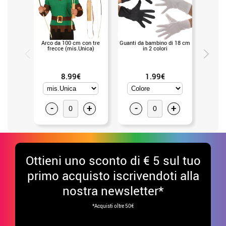
Arco da 100 cm con tre
Guanti da bambino di 18 cm
Blister
frecce (mis.Unica)
in 2 colori
8.99€
1.99€
-
+
-
+
-
Ottieni uno sconto di € 5 sul tuo
primo acquisto iscrivendoti alla
nostra newsletter*
*Acquisti oltre 50€