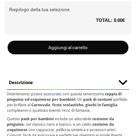
Riepilogo della tua selezione
TOTAL:
0.00€
Aggiungi al carrello
Descrizione
Divertimento polare assicurato con questa tenerissima
coppia di
pinguino ed esquimese per bambini
! Un
pack di costumi
perfetto
per brillare al
Carnevale
,
feste scolastiche
,
giochi in famiglia
,
compleanni o qualsiasi evento ricco di fantasia.
Questo
pack per bambini
include un adorabile
costume da
pinguino
, nel classico nero e bianco, e un caldo
costume da
esquimese
con cappuccio, pelliccia sintetica e accessori artici.
Comodi, facili da indossare e perfetti per divertirsi in totale libertà.