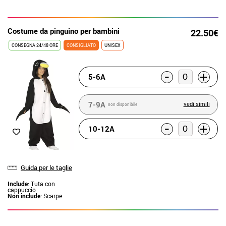
Costume da pinguino per bambini
22.50€
CONSEGNA 24/48 ORE
CONSIGLIATO
UNISEX
-
+
5-6A
7-9A
vedi simili
non disponibile
-
+
10-12A
Guida per le taglie
Include
: Tuta con
cappuccio
Non include
: Scarpe