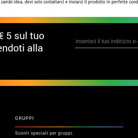
cambi idea, devi solo contattarci e inviarci il prodotto in perfette cond
€ 5 sul tuo
ndoti alla
GRUPPI
Sconti speciali per gruppi.