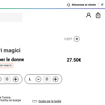
Attenzione al cliente
IT
0
1/277
i magici
er le donne
27.50€
ER VENDITE
-
+
+
L
 e Tunica
 Varita né scarpe
Guida per le taglie