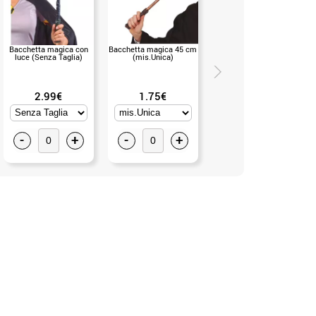
Bacchetta magica con
Bacchetta magica 45 cm
MAGA bastone 25 cm
luce (Senza Taglia)
(mis.Unica)
(mis.Unica)
2.99€
1.75€
2.75€
-
+
-
+
-
+