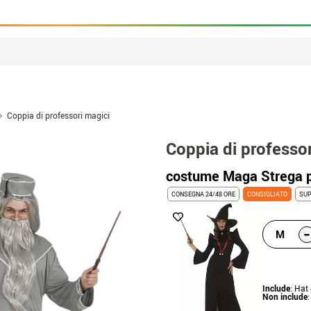
Coppia di professori magici
Coppia di professor
costume Maga Strega p
CONSEGNA 24/48 ORE
CONSIGLIATO
SUP
-
M
Include
: Hat
Non include
: