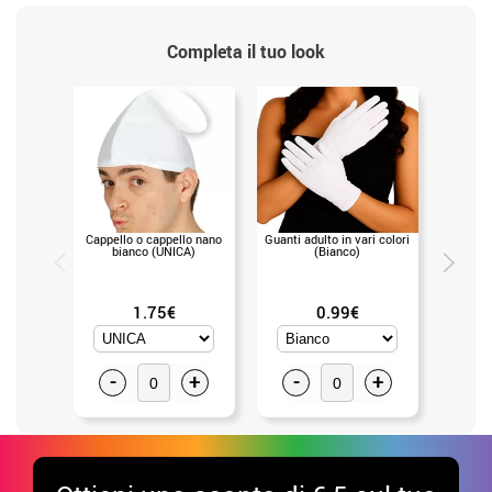
Completa il tuo look
Cappello o cappello nano
Guanti adulto in vari colori
Ascia d
bianco (UNICA)
(Bianco)
1.75€
0.99€
-
+
-
+
-