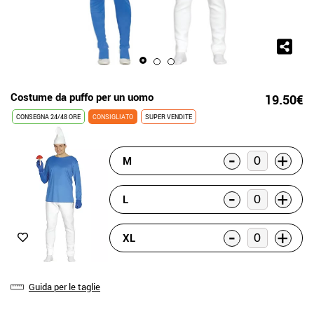
Costume da puffo per un uomo
19.50€
CONSEGNA 24/48 ORE
CONSIGLIATO
SUPER VENDITE
-
+
M
-
+
L
-
+
XL
Guida per le taglie