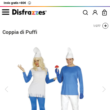
Invio gratis +80€
i
0
Inizio
Costumi
Costumi per coppie
I puffi
Coppia di Puffi
1/277
Coppia di Puffi