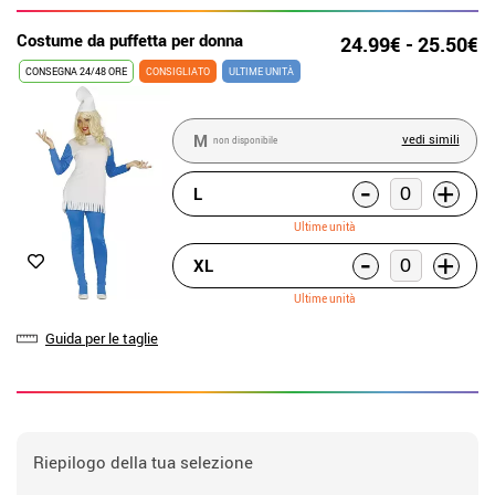
Costume da puffetta per donna
24.99€ - 25.50€
CONSEGNA 24/48 ORE
CONSIGLIATO
ULTIME UNITÀ
M
vedi simili
non disponibile
-
+
L
Ultime unità
-
+
XL
Ultime unità
Guida per le taglie
Riepilogo della tua selezione