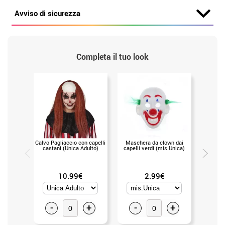
Avviso di sicurezza
Completa il tuo look
Calvo Pagliaccio con capelli
Maschera da clown dai
Masche
castani (Unica Adulto)
capelli verdi (mis.Unica)
senza Bo
10.99€
2.99€
-
+
-
+
-