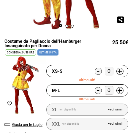
Costume da Pagliaccio dell'Hamburger
25.50€
Insanguinato per Donna
CONSEGNA 24/48 ORE
ULTIME UNITÀ
-
+
XS-S
Ultime unità
-
+
M-L
Ultime unità
XL
vedi simili
non disponibile
XXL
vedi simili
Guida per le taglie
non disponibile