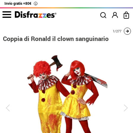
Invio gratis +80€
i
0
Inizio
Costumi
Costumi per coppie
Coppia di Ronald il clown sanguinario
1/277
Coppia di Ronald il clown sanguinario