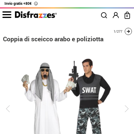
Invio gratis +80€
i
0
Inizio
Costumi
Costumi per coppie
Coppia di sceicco arabo e poliziotta
1/277
Coppia di sceicco arabo e poliziotta