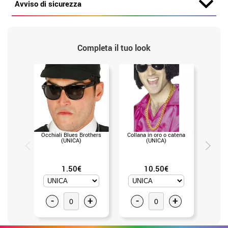
Avviso di sicurezza
Completa il tuo look
Occhiali Blues Brothers
Collana in oro o catena
Borsa con
(UNICA)
(UNICA)
1.50€
10.50€
-
+
-
+
-