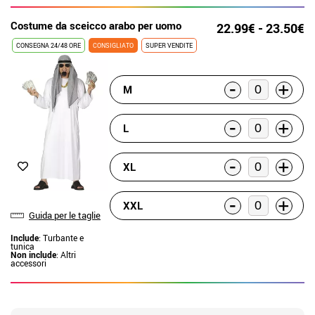
Costume da sceicco arabo per uomo
22.99€ - 23.50€
CONSEGNA 24/48 ORE
CONSIGLIATO
SUPER VENDITE
-
+
M
-
+
L
-
+
XL
-
+
XXL
Guida per le taglie
Include
: Turbante e
tunica
Non include
: Altri
accessori