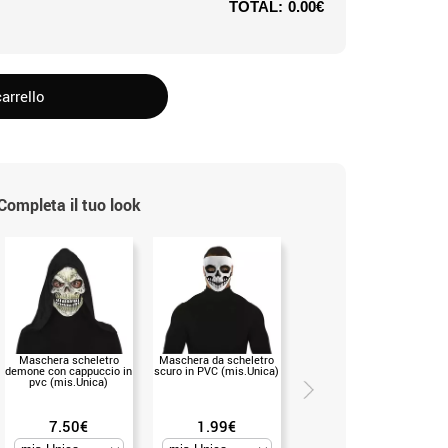
TOTAL:
0.00€
arrello
Completa il tuo look
Maschera scheletro
Maschera da scheletro
Collana Teste di Corvo
demone con cappuccio in
scuro in PVC (mis.Unica)
76x6x2 cm (mis.Unica)
pvc (mis.Unica)
7.50€
1.99€
9.50€