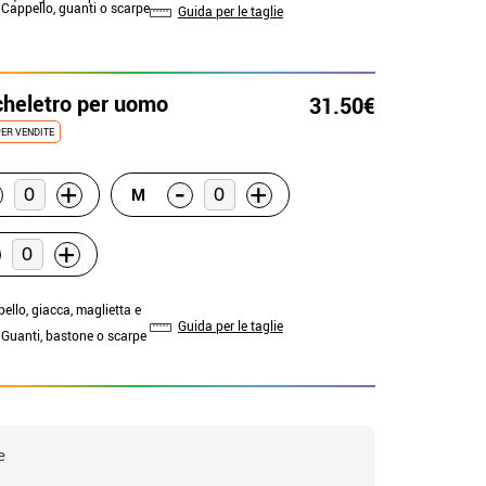
: Cappello, guanti o scarpe
Guida per le taglie
cheletro per uomo
31.50€
ER VENDITE
-
+
+
M
+
pello, giacca, maglietta e
Guida per le taglie
: Guanti, bastone o scarpe
e