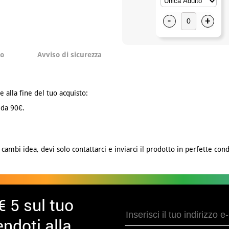
-
+
to
Avviso di sicurezza
e alla fine del tuo acquisto:
 da 90€.
cambi idea, devi solo contattarci e inviarci il prodotto in perfette cond
€ 5 sul tuo
ndoti alla