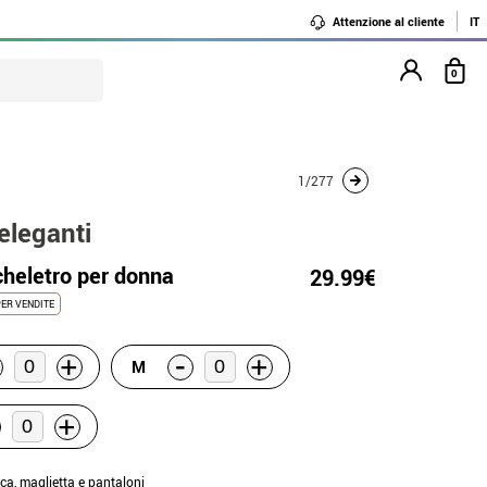
Attenzione al cliente
IT
0
1/277
 eleganti
heletro per donna
29.99€
ER VENDITE
-
+
+
M
+
cca, maglietta e pantaloni