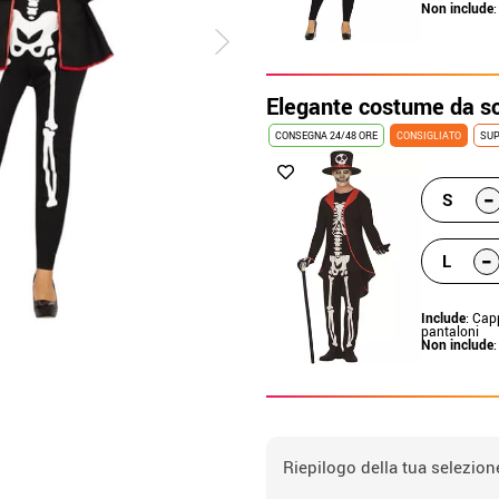
Non include
Elegante costume da s
CONSEGNA 24/48 ORE
CONSIGLIATO
SUP
-
S
-
L
Include
: Cap
pantaloni
Non include
Riepilogo della tua selezion