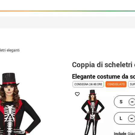
etri eleganti
Coppia di scheletri
Elegante costume da sc
CONSEGNA 24/48 ORE
CONSIGLIATO
SUP
-
S
-
L
Include
: Gia