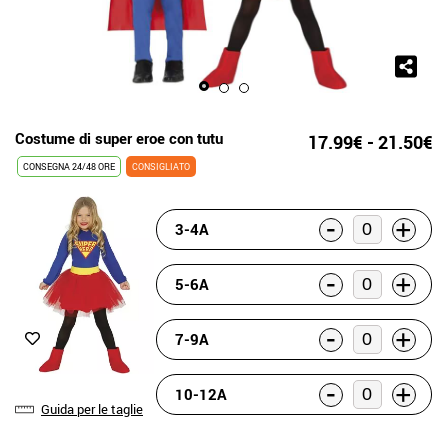
Costume di super eroe con tutu
17.99€ - 21.50€
CONSEGNA 24/48 ORE
CONSIGLIATO
-
+
3-4A
-
+
5-6A
-
+
7-9A
-
+
10-12A
Guida per le taglie