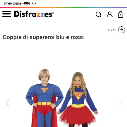
Invio gratis +80€
i
0
Inizio
Costumi
Costumi per coppie
Coppia di supereroi blu e rossi
1/277
Coppia di supereroi blu e rossi