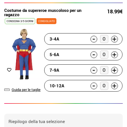
Costume da supereroe muscoloso per un
18.99€
ragazzo
CONSEGNA 3/5 GIORNI
CONSIGLIATO
-
+
3-4A
-
+
5-6A
-
+
7-9A
-
+
10-12A
Guida per le taglie
Riepilogo della tua selezione