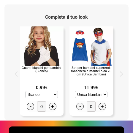
Completa il tuo look
Guanti bianchi per bambini
Set per bambini supereroi:
Kit r
(Bianco)
maschera e mantello da 70
cerchie
cm (Unica Bambini)
(U
0.99€
11.99€
-
+
-
+
-