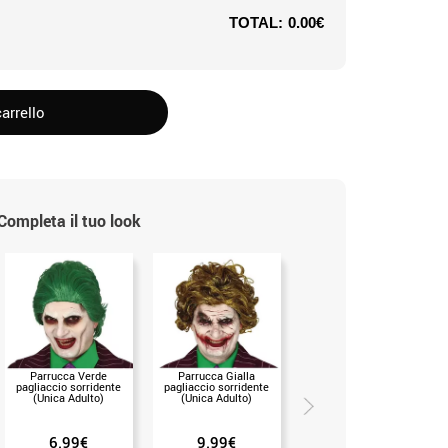
TOTAL:
0.00€
arrello
Completa il tuo look
Parrucca Verde
Parrucca Gialla
Parrucca da Pagliaccio
pagliaccio sorridente
pagliaccio sorridente
rossa (Unica Adulto)
(Unica Adulto)
(Unica Adulto)
6.99€
9.99€
7.50€