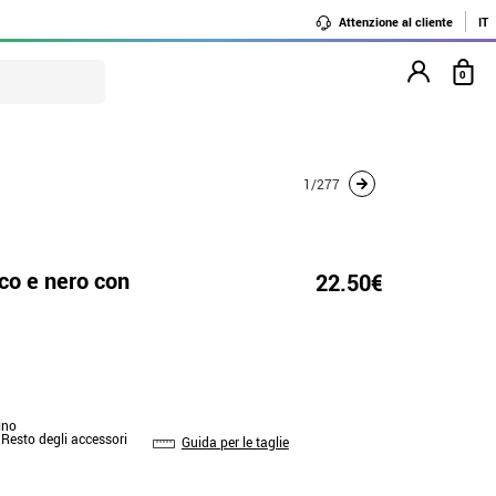
Attenzione al cliente
IT
0
1/277
co e nero con
22.50€
ino
 Resto degli accessori
Guida per le taglie