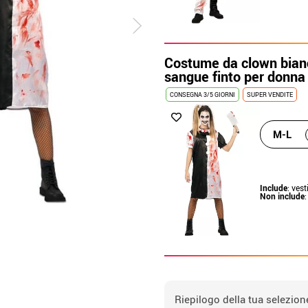
Costume da clown bian
sangue finto per donna
CONSEGNA 3/5 GIORNI
SUPER VENDITE
M-L
Include
: vest
Non include
:
Riepilogo della tua selezion