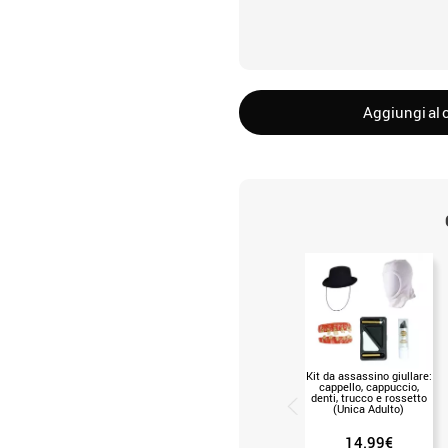
Aggiungi al c
Kit da assassino giullare:
cappello, cappuccio,
denti, trucco e rossetto
(Unica Adulto)
14.99€