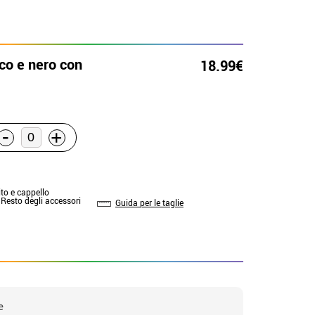
co e nero con
18.99€
-
+
ito e cappello
 Resto degli accessori
Guida per le taglie
e