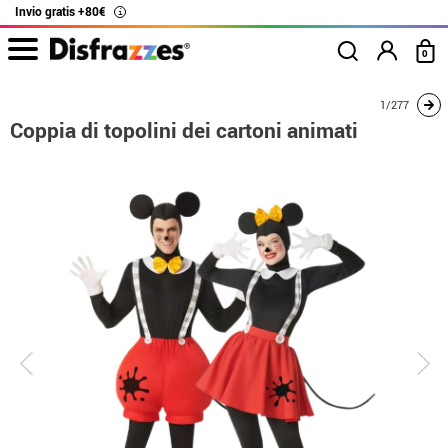
Invio gratis +80€
i
0
Inizio
Costumi
Costumi per coppie
Mickey Mouse
Coppia di topolini d
1/277
Coppia di topolini dei cartoni animati