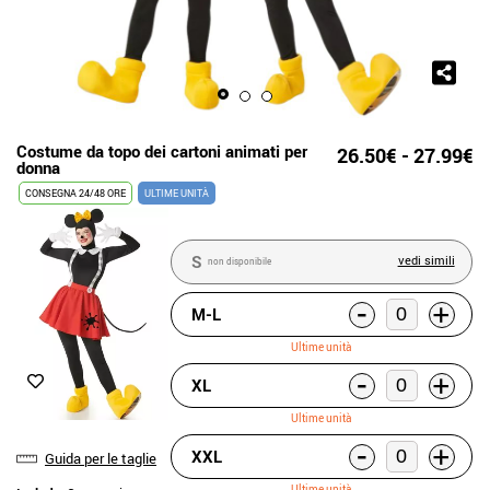
Costume da topo dei cartoni animati per
26.50€ - 27.99€
donna
CONSEGNA 24/48 ORE
ULTIME UNITÀ
S
vedi simili
non disponibile
-
+
M-L
Ultime unità
-
+
XL
Ultime unità
-
+
XXL
Guida per le taglie
Ultime unità