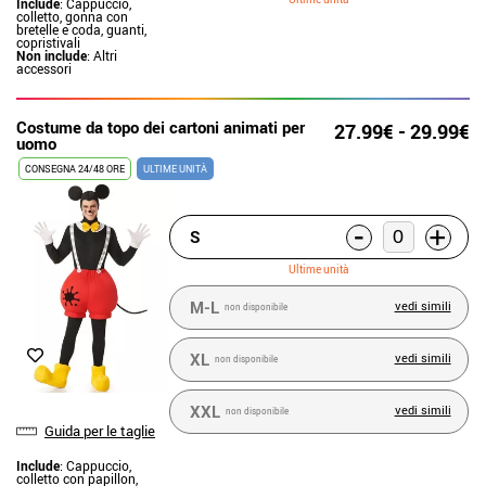
Include
: Cappuccio,
colletto, gonna con
bretelle e coda, guanti,
copristivali
Non include
: Altri
accessori
Costume da topo dei cartoni animati per
27.99€ - 29.99€
uomo
CONSEGNA 24/48 ORE
ULTIME UNITÀ
-
+
S
Ultime unità
M-L
vedi simili
non disponibile
XL
vedi simili
non disponibile
XXL
vedi simili
non disponibile
Guida per le taglie
Include
: Cappuccio,
colletto con papillon,