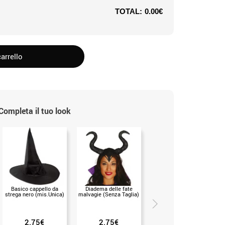
TOTAL:
0.00€
arrello
Completa il tuo look
Basico cappello da
Diadema delle fate
Set photocall halloween
strega nero (mis.Unica)
malvagie (Senza Taglia)
12 pezzi (Senza Taglia)
2.75€
2.75€
4.50€