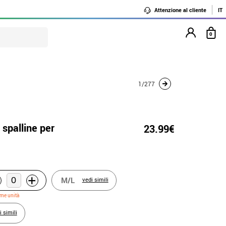
Attenzione al cliente
IT
0
1/277
spalline per
23.99€
+
M/L
vedi simili
ime unità
i simili