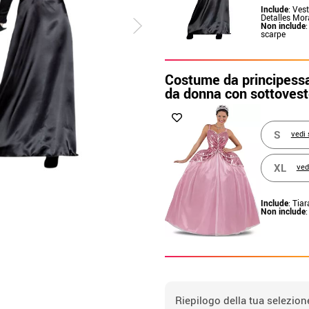
Include
: Ves
Detalles Mo
Non include
:
scarpe
Costume da principessa
da donna con sottoves
S
vedi 
XL
ved
Include
: Tiar
Non include
Riepilogo della tua selezion