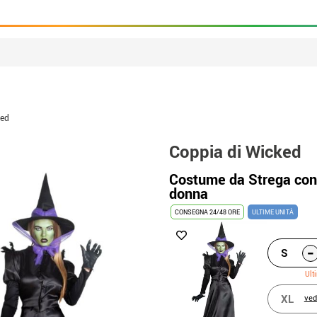
ked
Coppia di Wicked
Costume da Strega con 
donna
CONSEGNA 24/48 ORE
ULTIME UNITÀ
-
S
Ult
XL
ved