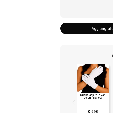
Aggiungi al c
Guanti adulto in vari
colori (Bianco)
0.99€