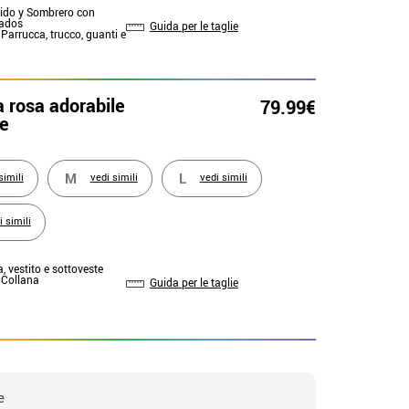
tido y Sombrero con
rados
Guida per le taglie
 Parrucca, trucco, guanti e
 rosa adorabile
79.99€
te
M
L
simili
vedi simili
vedi simili
i simili
a, vestito e sottoveste
: Collana
Guida per le taglie
e