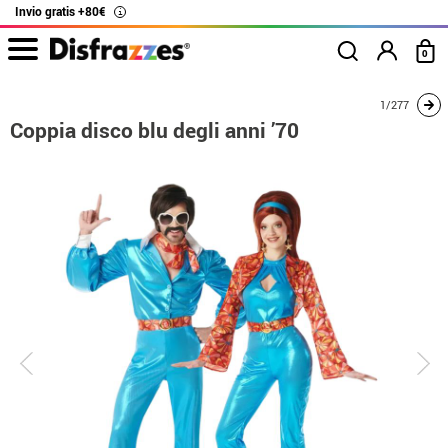
Invio gratis +80€
i
0
Inizio
Costumi
Costumi per coppie
Coppia disco blu degli anni ’70
1/277
Coppia disco blu degli anni ’70