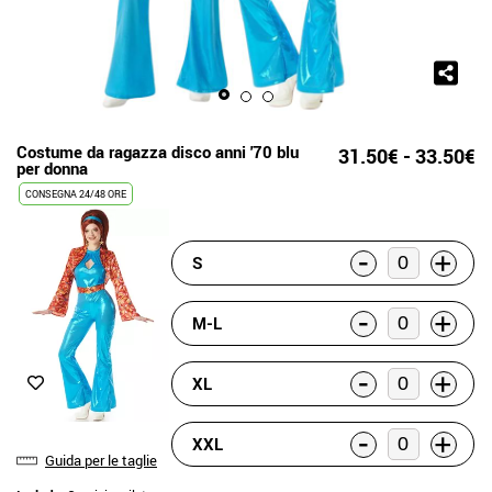
Costume da ragazza disco anni '70 blu
31.50€ - 33.50€
per donna
CONSEGNA 24/48 ORE
-
+
S
-
+
M-L
-
+
XL
-
+
XXL
Guida per le taglie