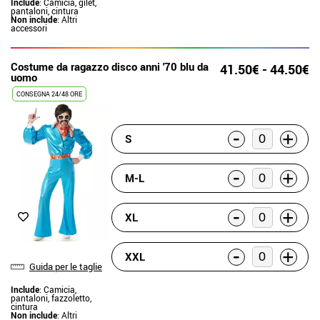
Include
: Camicia, gilet,
pantaloni, cintura
Non include
: Altri
accessori
Costume da ragazzo disco anni '70 blu da
41.50€ - 44.50€
uomo
CONSEGNA 24/48 ORE
-
+
S
-
+
M-L
-
+
XL
-
+
XXL
Guida per le taglie
Include
: Camicia,
pantaloni, fazzoletto,
cintura
Non include
: Altri