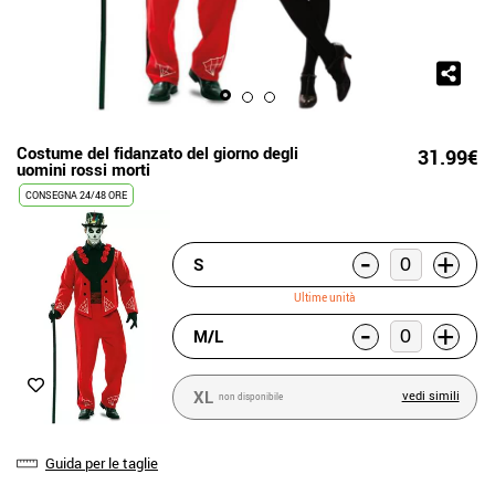
Costume del fidanzato del giorno degli
31.99€
uomini rossi morti
CONSEGNA 24/48 ORE
-
+
S
Ultime unità
-
+
M/L
XL
vedi simili
non disponibile
Guida per le taglie