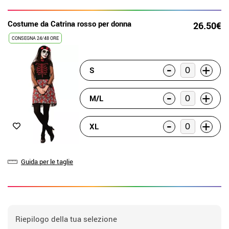
Costume da Catrina rosso per donna
26.50€
CONSEGNA 24/48 ORE
-
+
S
-
+
M/L
-
+
XL
Guida per le taglie
Riepilogo della tua selezione