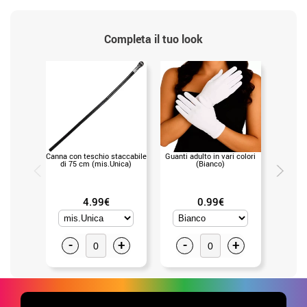
Completa il tuo look
Canna con teschio staccabile
Guanti adulto in vari colori
Canna
di 75 cm (mis.Unica)
(Bianco)
4.99€
0.99€
-
+
-
+
-