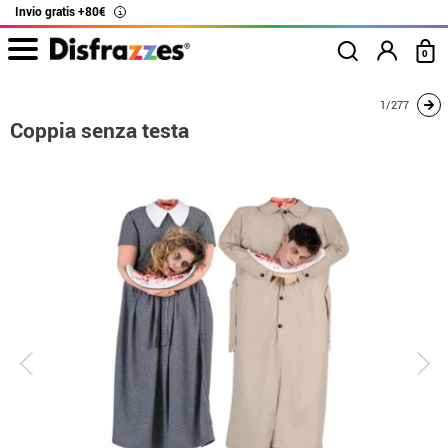
Invio gratis +80€
i
0
Inizio
Costumi
Costumi per coppie
Coppia senza testa
1/277
Coppia senza testa