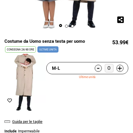
Costume da Uomo senza testa per uomo
53.99€
CONSEGNA 24/48 ORE
ULTIME UNITÀ
-
+
M-L
Ultime unità
Guida per le taglie
Include
: Impermeabile