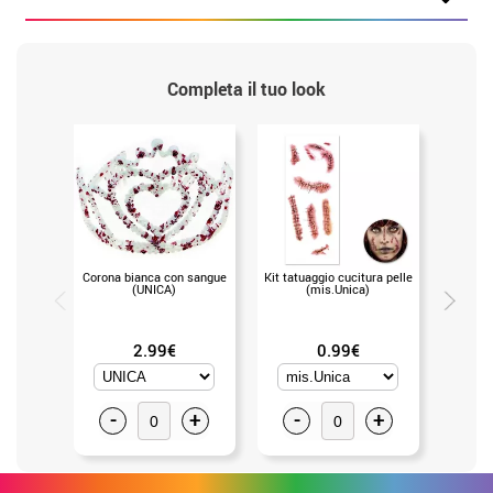
Completa il tuo look
Corona bianca con sangue
Kit tatuaggio cucitura pelle
Kit tatua
(UNICA)
(mis.Unica)
2.99€
0.99€
-
+
-
+
-