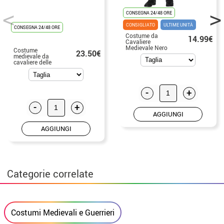
CONSEGNA 24/48 ORE
CONSIGLIATO
ULTIME UNITÀ
CONSEGNA 24/48 ORE
Costume da
14.99€
Cavaliere
Medievale Nero
Costume
23.50€
per bambino
medievale da
cavaliere delle
nevi oscure o
mantello per
bambino
-
+
-
+
AGGIUNGI
AGGIUNGI
Categorie correlate
Costumi Medievali e Guerrieri