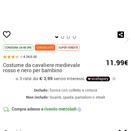
Inizio
Costumi
Costumi per feste
Costumi fiera medievale
Costume da
CONSEGNA 24/48 ORE
CONSIGLIATO
SUPER VENDITE
4.34/5.00
11.99€
Costume da cavaliere medievale
rosso e nero per bambino
Include
: Tunica con colletto e cintura
Non include
: Guanti, spada, pantaloni o stivali
Compra adesso e
ricevilo
mercoledì
i