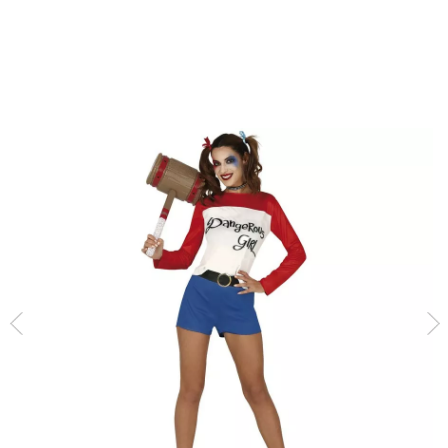
Inizio
Costumi di Halloween
Costumi per feste
Costume da clown torment