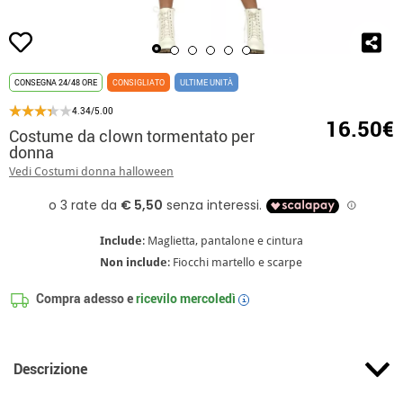
CONSEGNA 24/48 ORE
CONSIGLIATO
ULTIME UNITÀ
4.34/5.00
16.50€
Costume da clown tormentato per
donna
Vedi Costumi donna halloween
Include
: Maglietta, pantalone e cintura
Non include
: Fiocchi martello e scarpe
Compra adesso e
ricevilo
mercoledì
i
Descrizione