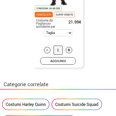
CONSEGNA 24/48 ORE
CONSIGLIATO
SUPER VENDITE
Costume da
21.99€
Pagliaccio
sorridente per
bambino
-
+
AGGIUNGI
Categorie correlate
Costumi Harley Quinn
Costumi Suicide Squad