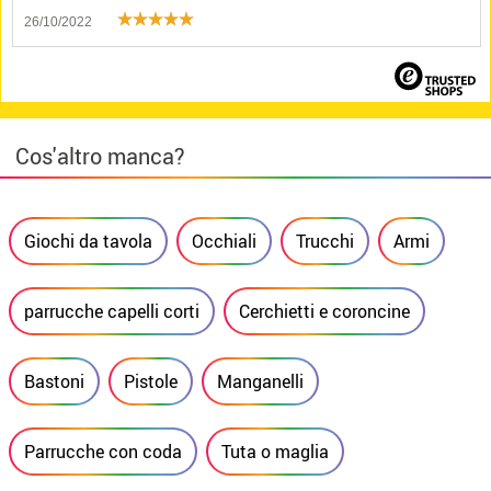
26/10/2022
Cos'altro manca?
Giochi da tavola
Occhiali
Trucchi
Armi
parrucche capelli corti
Cerchietti e coroncine
Bastoni
Pistole
Manganelli
Parrucche con coda
Tuta o maglia