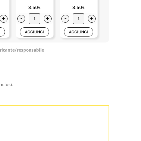
3.50€
3.50€
1.99€
+
-
+
-
+
-
+
AGGIUNGI
AGGIUNGI
AGGIUNGI
ricante/responsabile
nclusi.