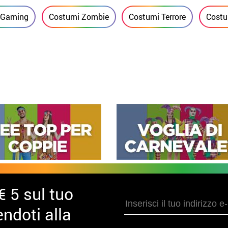
4.34/5.00
4.34/5.00
ume rosso
Costume verde
29.99€
2
ulico per un uomo
idraulico per un uomo
i Gaming
Costumi Zombie
Costumi Terrore
Costum