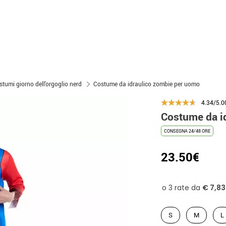
stumi giorno dell'orgoglio nerd
Costume da idraulico zombie per uomo
4.34/5.0
Costume da i
CONSEGNA 24/48 ORE
23.50€
S
M
L