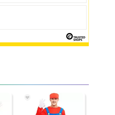
cine
Fucili e Mitragliette