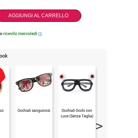
AGGIUNGI AL CARRELLO
 e
ricevilo
mercoledì
i
look
ico
Occhiali sanguinosi
Occhiali Occhi con
Confezione da 5
Luce (Senza Taglia)
dita insanguinate 8
cm