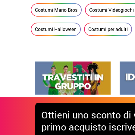
SUPER VENDITE
4.34/5.00
Costume da fungo o
Cost
18.50€
fungo del videogioco
idra
per uomo
Categorie correlate
Costumi Mario Bros
Costumi Videogioch
Costumi Halloween
Costumi per adulti