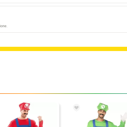
ione.
cchiali
Trucchi
Complementi
Cerchietti e coron