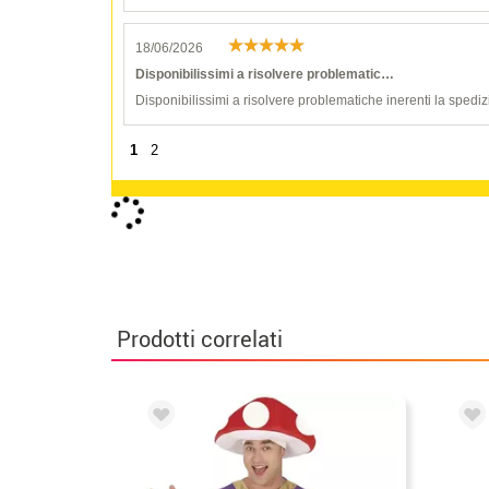
18/06/2026
Disponibilissimi a risolvere problematic…
Disponibilissimi a risolvere problematiche inerenti la spediz
1
2
Cos'altro manca?
Giochi da tavola
Berretti e Cappelli
O
Coltelli e seghetti
Asce