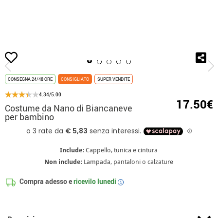
Inizio
Costumi
Disney
Biancaneve
Costume da Nano di Biancaneve p
CONSEGNA 24/48 ORE
CONSIGLIATO
SUPER VENDITE
4.34/5.00
17.50€
Costume da Nano di Biancaneve
per bambino
Include
: Cappello, tunica e cintura
Non include
: Lampada, pantaloni o calzature
Compra adesso e
ricevilo
lunedi
i