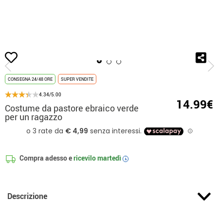
Inizio
Costumi di Natale
Costumi per feste
Costume da pastore ebraico ve
CONSEGNA 24/48 ORE
SUPER VENDITE
4.34/5.00
14.99€
Costume da pastore ebraico verde
per un ragazzo
Compra adesso e
ricevilo
martedì
i
Descrizione