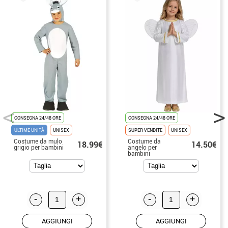
CONSEGNA 24/48 ORE
CONSEGNA 24/48 ORE
ULTIME UNITÀ
UNISEX
SUPER VENDITE
UNISEX
Costume da mulo
Costume da
18.99€
14.50€
grigio per bambini
angelo per
bambini
-
+
-
+
AGGIUNGI
AGGIUNGI