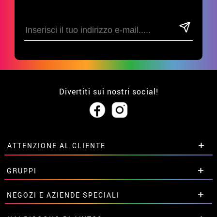
Divertiti sui nostri social!
ATTENZIONE AL CLIENTE
• Su di noi
GRUPPI
• Condizioni di vendita
• Avviso legale
privacy
Sconti speciali per gruppi.
NEGOZI E AZIENDE SPECIALI
• Attenzione al cliente
Contattaci qui
• Utilizzo dei cookies