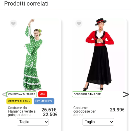
Prodotti correlati
CONSEGNA 24/48 ORE
-20%
CONSEGNA 24/48 ORE
OFERTTA FLASH ⚡
ULTIME UNITÀ
Costume da
Costume
26.61€ -
29.99€
Flamenca verde a
cordobese per
32.50€
pois per donna
donna