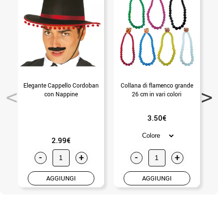
Elegante Cappello Cordoban
Collana di flamenco grande
con Nappine
26 cm in vari colori
3.50€
2.99€
-
+
-
+
AGGIUNGI
AGGIUNGI