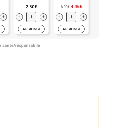
4.46€
10.71€
2.50€
8.99€
13.50€
+
-
+
-
+
-
+
AGGIUNGI
AGGIUNGI
AGGIUNGI
ricante/responsabile