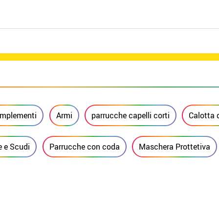
mplementi
Armi
parrucche capelli corti
Calotta 
 e Scudi
Parrucche con coda
Maschera Prottetiva