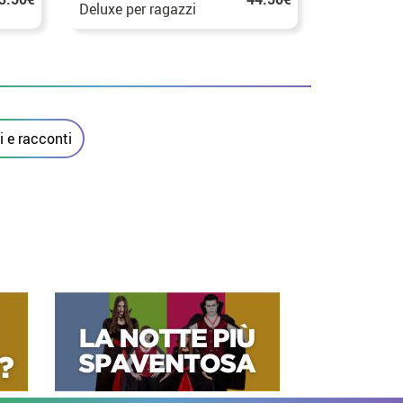
Deluxe per ragazzi
Opp con 
per bambi
 e racconti