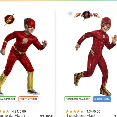
NA 24/48 ORE
SUPER VENDITE
CONSEGNA 24/48 ORE
ULTIME UNITÀ
4.34/5.00
4.34/5.00
ume da Flash
Il costume Flash
33.50€
3