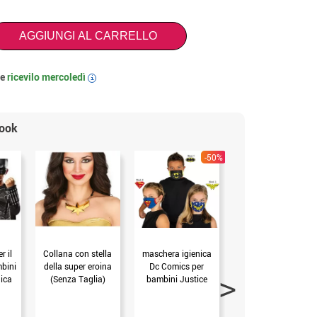
AGGIUNGI AL CARRELLO
 e
ricevilo
mercoledì
i
look
-50%
-20
r il
Collana con stella
maschera igienica
guinzaglio per cani
mbini
della super eroina
Dc Comics per
Wonder Woman
ica
(Senza Taglia)
bambini Justice
(M)
League (Mod.2)