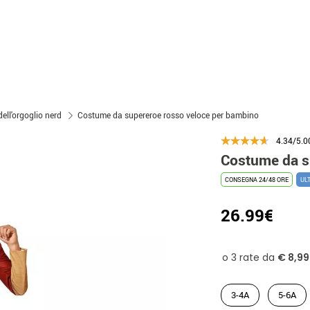
ell'orgoglio nerd
Costume da supereroe rosso veloce per bambino
4.34/5.0
Costume da s
CONSEGNA 24/48 ORE
UL
26.99€
3-4A
5-6A