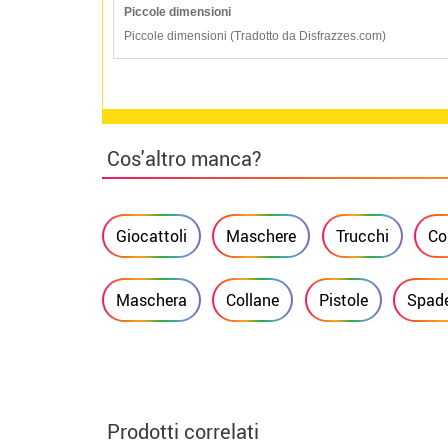
Piccole dimensioni
Piccole dimensioni (Tradotto da Disfrazzes.com)
Cos'altro manca?
Giocattoli
Maschere
Trucchi
Co
Maschera
Collane
Pistole
Spade
Prodotti correlati