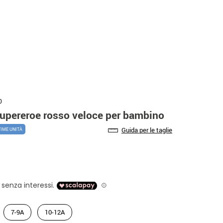
0
upereroe rosso veloce per bambino
Guida per le taglie
TIME UNITÀ
7-9A
10-12A