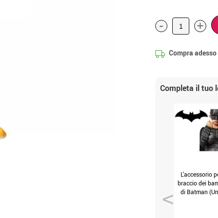
-
+
Compra adesso
Completa il tuo 
L'accessorio pe
braccio dei ba
di Batman (Un
Bambini)