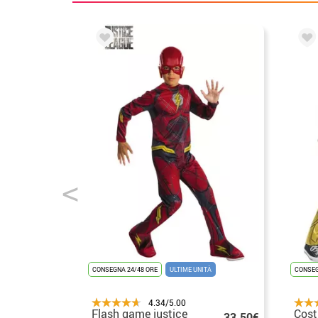
CONSEGNA 24/48 ORE
ULTIME UNITÀ
CONSEG
4.34/5.00
Flash game justice
Cost
33.50€