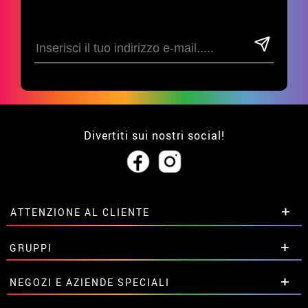
Divertiti sui nostri social!
ATTENZIONE AL CLIENTE
• Su di noi
GRUPPI
• Condizioni di vendita
• Avviso legale
privacy
Sconti speciali per gruppi.
NEGOZI E AZIENDE SPECIALI
• Attenzione al cliente
Contattaci qui