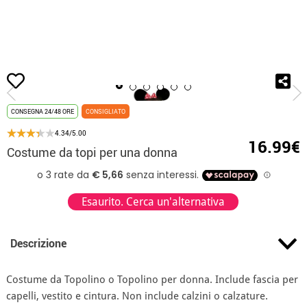
Inizio
Costumi
Disney
Costume di Minnie Mouse
Costume da topi per
CONSEGNA 24/48 ORE
CONSIGLIATO
4.34/5.00
16.99€
Costume da topi per una donna
Esaurito. Cerca un'alternativa
Descrizione
Costume da Topolino o Topolino per donna. Include fascia per
capelli, vestito e cintura. Non include calzini o calzature.