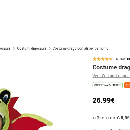
osauri
Costumi dinosauri
Costume drago con ali per bambino
4.34/5.0
Costume drag
Vedi Costumi neona
CONSEGNA 24/48 ORE
CO
26.99€