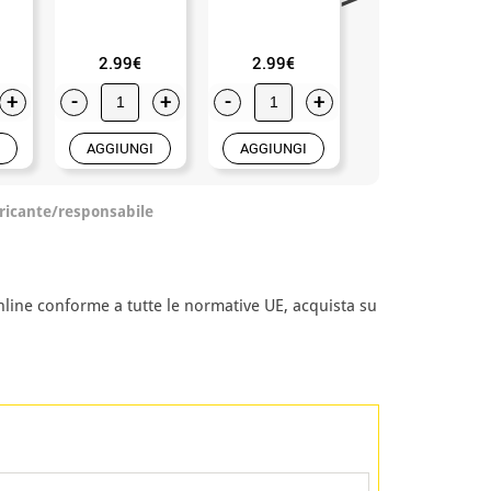
2.99€
2.99€
8.99€
+
-
+
-
+
-
+
AGGIUNGI
AGGIUNGI
AGGIUNGI
ricante/responsabile
nline conforme a tutte le normative UE, acquista su