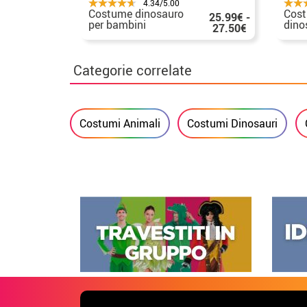
4.34/5.00
Costume dinosauro
Cos
25.99€ -
per bambini
dino
27.50€
neon
Categorie correlate
Costumi Animali
Costumi Dinosauri