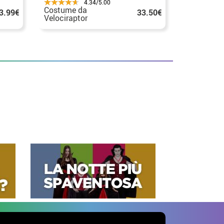
4.34/5.00
Costume da
Costume d
3.99€
33.50€
Velociraptor
Giurassic
Giurassico Mondo per
bambini
bambini