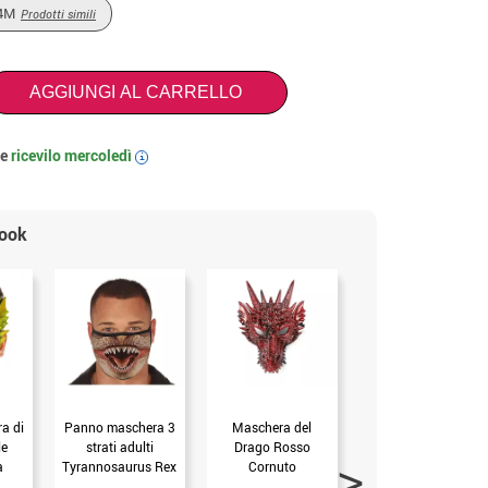
4M
Prodotti simili
AGGIUNGI AL CARRELLO
 e
ricevilo
mercoledì
i
look
a di
Panno maschera 3
Maschera del
Maschera T- Rex
le
strati adulti
Drago Rosso
occhi scuri
a
Tyrannosaurus Rex
Cornuto
(mis.Unica)
(Unica Adulto)
(mis.Unica)