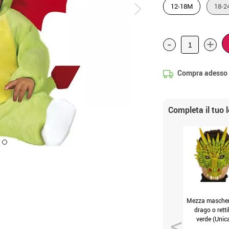
12-18M
18-2
-
+
Compra adesso
Completa il tuo 
Mezza mascher
drago o retti
verde (Unic
Adulto)