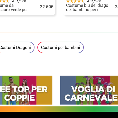
4.34/5.00
4.34/5.00
tume da
Costume blu del drago
22.50€
2
sauro verde per
del bambino per i
ato
bambini
Costumi Dragoni
Costumi per bambini