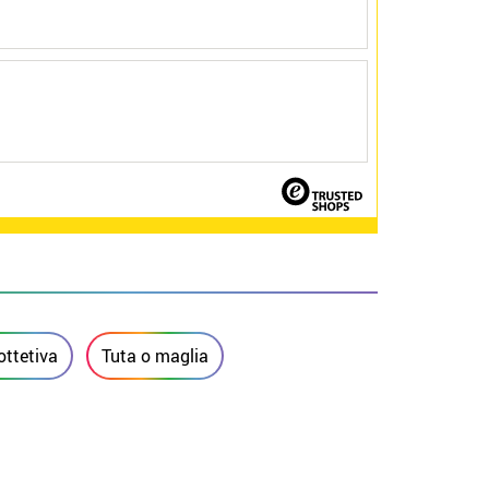
ttetiva
Tuta o maglia