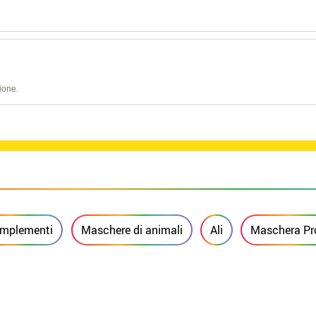
ione.
mplementi
Maschere di animali
Ali
Maschera Pro