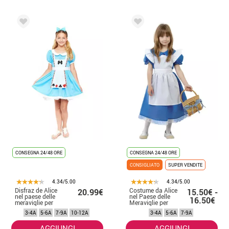
CONSEGNA 24/48 ORE
CONSEGNA 24/48 ORE
CONSIGLIATO
SUPER VENDITE
4.34/5.00
4.34/5.00
Disfraz de Alice
Costume da Alice
20.99€
15.50€ -
nel paese delle
nel Paese delle
16.50€
meraviglie per
Meraviglie per
bambina
bambina
3-4A
5-6A
7-9A
10-12A
3-4A
5-6A
7-9A
AGGIUNGI
AGGIUNGI