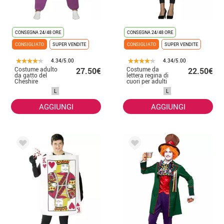
CONSEGNA 24/48 ORE
CONSEGNA 24/48 ORE
CONSIGLIATO
SUPER VENDITE
CONSIGLIATO
SUPER VENDITE
4.34/5.00
4.34/5.00
Costume adulto
Costume da
27.50€
22.50€
da gatto del
lettera regina di
Cheshire
cuori per adulti
L
L
AGGIUNGI
AGGIUNGI