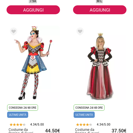
7-9A
M-L
AGGIUNGI
AGGIUNGI
CONSEGNA 24/48 ORE
CONSEGNA 24/48 ORE
ULTIME UNITÀ
ULTIME UNITÀ
4.34/5.00
4.34/5.00
Costume da
Costume da
44.50€
37.50€