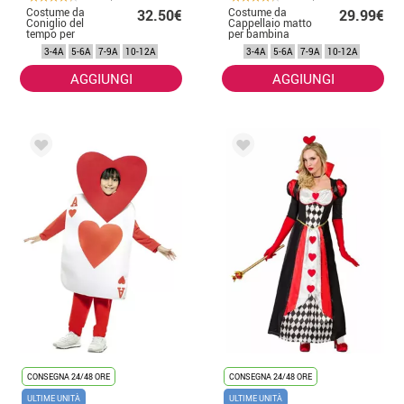
Costume da
Costume da
32.50€
29.99€
Coniglio del
Cappellaio matto
tempo per
per bambina
bambino
3-4A
5-6A
7-9A
10-12A
3-4A
5-6A
7-9A
10-12A
AGGIUNGI
AGGIUNGI
CONSEGNA 24/48 ORE
CONSEGNA 24/48 ORE
ULTIME UNITÀ
ULTIME UNITÀ