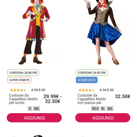
CONSEGNA 24/48 ORE
CONSEGNA 24/48 ORE
SUPER VENDITE
ULTIME UNITÀ
4.34/5.00
4.34/5.00
Costume da
Costume da
29.99€ -
32.50€
Cappellaio Matto
Cappellaio Matto
32.50€
per uomo
con giacca per
donna
S
XXL
XS-S
XL
XXL
AGGIUNGI
AGGIUNGI