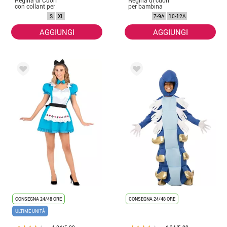
Regina di Cuori
Regina di cuori
con collant per
per bambina
donna
S
XL
7-9A
10-12A
AGGIUNGI
AGGIUNGI
CONSEGNA 24/48 ORE
CONSEGNA 24/48 ORE
ULTIME UNITÀ