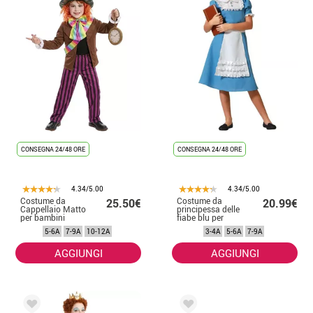
CONSEGNA 24/48 ORE
CONSEGNA 24/48 ORE
4.34/5.00
4.34/5.00
Costume da
Costume da
25.50€
20.99€
Cappellaio Matto
principessa delle
per bambini
fiabe blu per
bambina
5-6A
7-9A
10-12A
3-4A
5-6A
7-9A
AGGIUNGI
AGGIUNGI