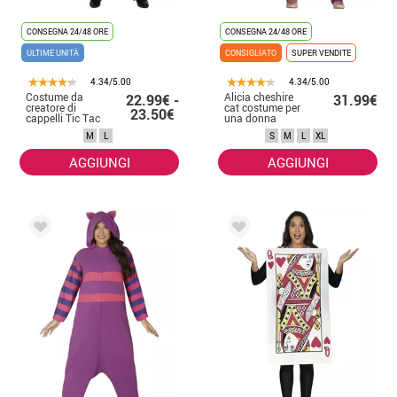
CONSEGNA 24/48 ORE
CONSEGNA 24/48 ORE
ULTIME UNITÀ
CONSIGLIATO
SUPER VENDITE
4.34/5.00
4.34/5.00
Costume da
Alicia cheshire
22.99€ -
31.99€
creatore di
cat costume per
23.50€
cappelli Tic Tac
una donna
per donna
M
L
S
M
L
XL
AGGIUNGI
AGGIUNGI