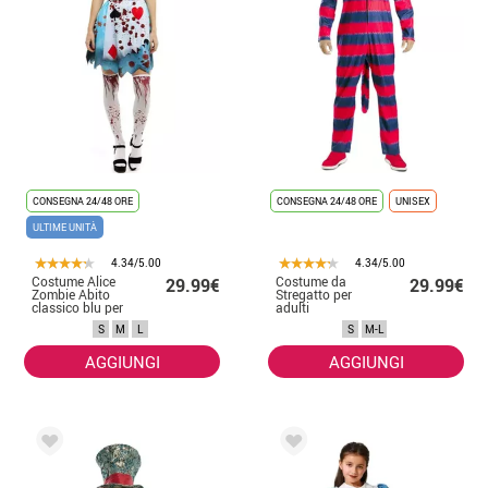
CONSEGNA 24/48 ORE
CONSEGNA 24/48 ORE
UNISEX
ULTIME UNITÀ
4.34/5.00
4.34/5.00
Costume Alice
Costume da
29.99€
29.99€
Zombie Abito
Stregatto per
classico blu per
adulti
donna
S
M
L
S
M-L
AGGIUNGI
AGGIUNGI