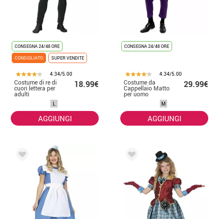
CONSEGNA 24/48 ORE
CONSEGNA 24/48 ORE
CONSIGLIATO
SUPER VENDITE
4.34/5.00
4.34/5.00
Costume di re di
Costume da
18.99€
29.99€
cuori lettera per
Cappellaio Matto
adulti
per uomo
L
M
AGGIUNGI
AGGIUNGI