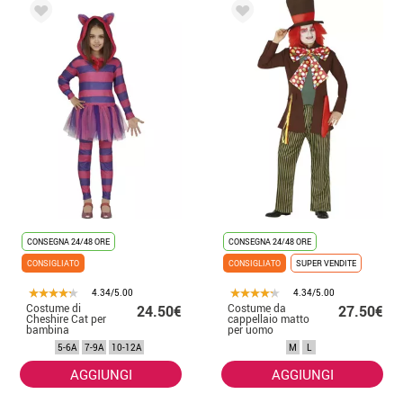
CONSEGNA 24/48 ORE
CONSEGNA 24/48 ORE
CONSIGLIATO
CONSIGLIATO
SUPER VENDITE
4.34/5.00
4.34/5.00
Costume di
Costume da
24.50€
27.50€
Cheshire Cat per
cappellaio matto
bambina
per uomo
5-6A
7-9A
10-12A
M
L
AGGIUNGI
AGGIUNGI