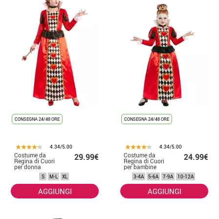
CONSEGNA 24/48 ORE
CONSEGNA 24/48 ORE
4.34/5.00
4.34/5.00
Costume da
Costume da
29.99€
24.99€
Regina di Cuori
Regina di Cuori
per donna
per bambine
S
M-L
XL
3-4A
5-6A
7-9A
10-12A
AGGIUNGI
AGGIUNGI