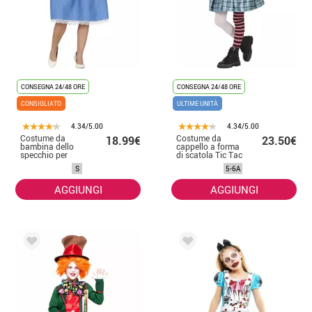
CONSEGNA 24/48 ORE
CONSEGNA 24/48 ORE
CONSIGLIATO
ULTIME UNITÀ
4.34/5.00
4.34/5.00
Costume da
Costume da
18.99€
23.50€
bambina dello
cappello a forma
specchio per
di scatola Tic Tac
donna
per bambine
S
5-6A
AGGIUNGI
AGGIUNGI