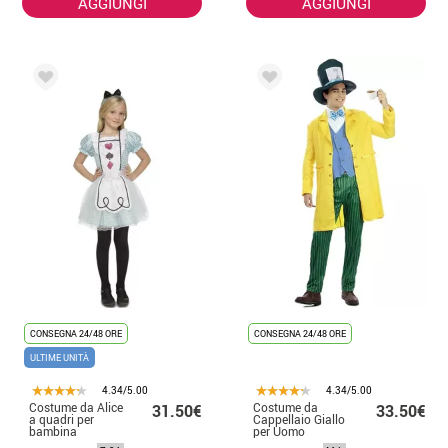
AGGIUNGI
AGGIUNGI
CONSEGNA 24/48 ORE
CONSEGNA 24/48 ORE
ULTIME UNITÀ
4.34/5.00
4.34/5.00
Costume da Alice
Costume da
31.50€
33.50€
a quadri per
Cappellaio Giallo
bambina
per Uomo