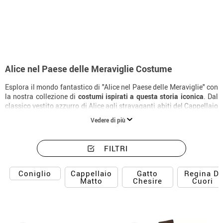
Inizio
Costumi
Costumi da Alice in Wonderland
Alice nel Paese delle Meraviglie Costume
Esplora il mondo fantastico di "Alice nel Paese delle Meraviglie" con
la nostra collezione di
costumi ispirati a questa storia iconica
. Dal
classico vestito azzurro di Alice agli stravaganti abiti del Cappellaio
Matto e della Regina di Cuori, troverai tutto ciò che ti serve per
Vedere di più
immergerti in questo universo magico. Perfetti per feste a tema,
Carnevale o recite scolastiche, questi costumi ti permetteranno di
vivere le tue avventure in stile Wonderland.
FILTRI
Cappellaio
Gatto
Regina Di
Coniglio
Matto
Chesire
Cuori