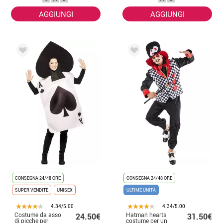
AGGIUNGI
AGGIUNGI
CONSEGNA 24/48 ORE
CONSEGNA 24/48 ORE
SUPER VENDITE
UNISEX
ULTIME UNITÀ
4.34/5.00
4.34/5.00
Costume da asso
Hatman hearts
24.50€
31.50€
di picche per
costume per un