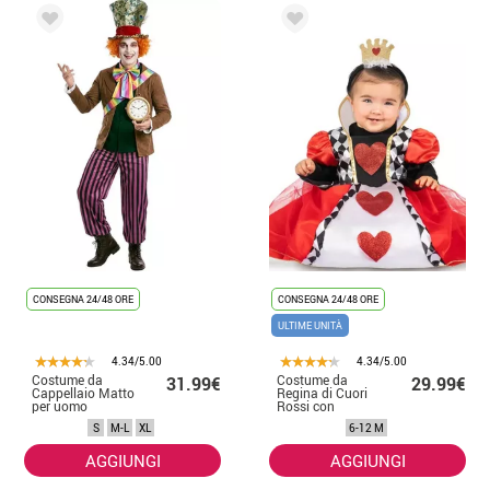
CONSEGNA 24/48 ORE
CONSEGNA 24/48 ORE
ULTIME UNITÀ
4.34/5.00
4.34/5.00
Costume da
Costume da
31.99€
29.99€
Cappellaio Matto
Regina di Cuori
per uomo
Rossi con
cerchietto per
S
M-L
XL
6-12 M
bambina e
bambina
AGGIUNGI
AGGIUNGI