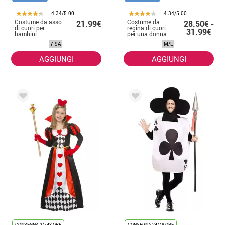
4.34/5.00
4.34/5.00
Costume da asso
Costume da
21.99€
28.50€ -
di cuori per
regina di cuori
31.99€
bambini
per una donna
7-9A
M/L
AGGIUNGI
AGGIUNGI
CONSEGNA 24/48 ORE
CONSEGNA 24/48 ORE