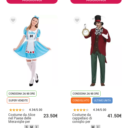
CONSEGNA 24/48 ORE
CONSEGNA 24/48 ORE
SUPER VENDITE
CONSIGLIATO
ULTIME UNITÀ
4.34/5.00
4.34/5.00
Costume da Alice
Costume da
23.50€
41.50€
nel Paese delle
cappellaio di
Meraviglie per
coniglio per
donna
uomo
S
M
L
M
L