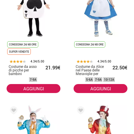
CONSEGNA 24/48 ORE
CONSEGNA 24/48 ORE
SUPER VENDITE
4.34/5.00
4.34/5.00
Costume da asso
Costume da Alice
21.99€
22.50€
di picche per
nel Paese delle
bambini
Meraviglie per
bambina
7-9A
5-6A
7-9A
10-12A
AGGIUNGI
AGGIUNGI