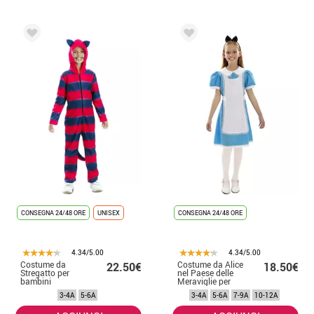
CONSEGNA 24/48 ORE
UNISEX
CONSEGNA 24/48 ORE
4.34/5.00
4.34/5.00
Costume da
Costume da Alice
22.50€
18.50€
Stregatto per
nel Paese delle
bambini
Meraviglie per
bambine
3-4A
5-6A
3-4A
5-6A
7-9A
10-12A