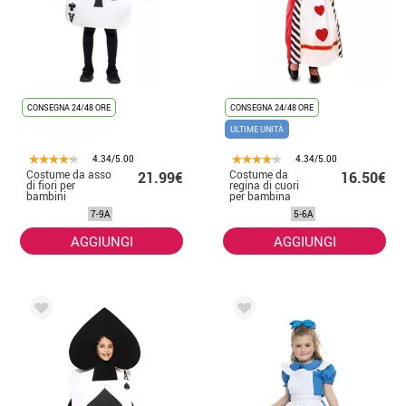
CONSEGNA 24/48 ORE
CONSEGNA 24/48 ORE
ULTIME UNITÀ
4.34/5.00
4.34/5.00
Costume da asso
Costume da
21.99€
16.50€
di fiori per
regina di cuori
bambini
per bambina
7-9A
5-6A
AGGIUNGI
AGGIUNGI