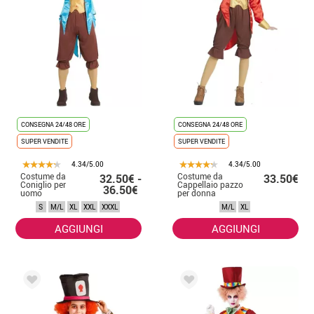
CONSEGNA 24/48 ORE
CONSEGNA 24/48 ORE
SUPER VENDITE
SUPER VENDITE
4.34/5.00
4.34/5.00
Costume da
Costume da
32.50€ -
33.50€
Coniglio per
Cappellaio pazzo
36.50€
uomo
per donna
S
M/L
XL
XXL
XXXL
M/L
XL
AGGIUNGI
AGGIUNGI