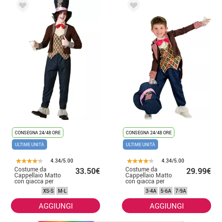
CONSEGNA 24/48 ORE
CONSEGNA 24/48 ORE
ULTIME UNITÀ
ULTIME UNITÀ
4.34/5.00
4.34/5.00
Costume da
Costume da
33.50€
29.99€
Cappellaio Matto
Cappellaio Matto
con giacca per
con giacca per
uomo
bambino
XS-S
M-L
3-4A
5-6A
7-9A
AGGIUNGI
AGGIUNGI