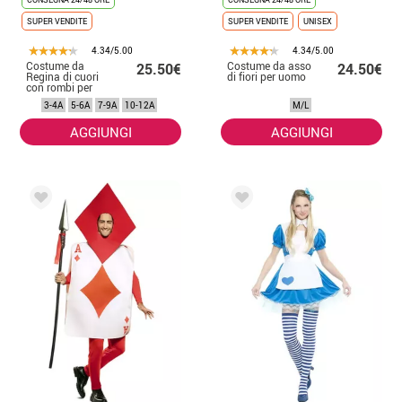
SUPER VENDITE
SUPER VENDITE
UNISEX
4.34/5.00
4.34/5.00
Costume da
Costume da asso
25.50€
24.50€
Regina di cuori
di fiori per uomo
con rombi per
bambina
3-4A
5-6A
7-9A
10-12A
M/L
AGGIUNGI
AGGIUNGI