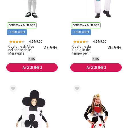
CONSEGNA 24/48 ORE
CONSEGNA 24/48 ORE
ULTIME UNITÀ
ULTIME UNITÀ
4.34/5.00
4.34/5.00
Costume di Alice
Costume da
27.99€
26.99€
nel paese delle
Coniglio del
Meraviglie
tempo per
classico per
bambino
3-4A
3-4A
bambina
AGGIUNGI
AGGIUNGI