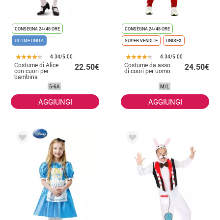
CONSEGNA 24/48 ORE
CONSEGNA 24/48 ORE
ULTIME UNITÀ
SUPER VENDITE
UNISEX
4.34/5.00
4.34/5.00
Costume di Alice
Costume da asso
22.50€
24.50€
con cuori per
di cuori per uomo
bambina
5-6A
M/L
AGGIUNGI
AGGIUNGI