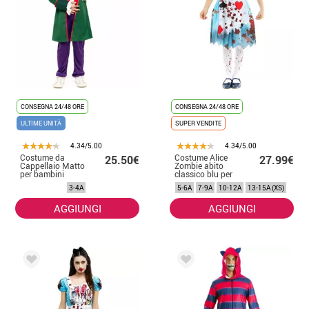
CONSEGNA 24/48 ORE
CONSEGNA 24/48 ORE
ULTIME UNITÀ
SUPER VENDITE
4.34/5.00
4.34/5.00
Costume da
Costume Alice
25.50€
27.99€
Cappellaio Matto
Zombie abito
per bambini
classico blu per
ragazze e
3-4A
5-6A
7-9A
10-12A
13-15A (XS)
adolescenti
AGGIUNGI
AGGIUNGI