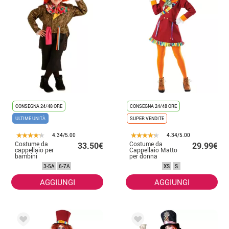
CONSEGNA 24/48 ORE
CONSEGNA 24/48 ORE
ULTIME UNITÀ
SUPER VENDITE
4.34/5.00
4.34/5.00
Costume da
Costume da
33.50€
29.99€
cappellaio per
Cappellaio Matto
bambini
per donna
3-5A
6-7A
XS
S
AGGIUNGI
AGGIUNGI