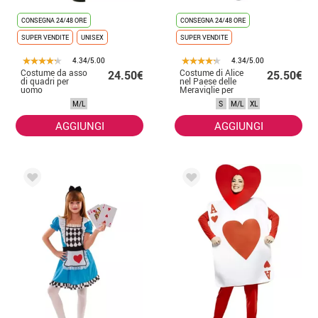
CONSEGNA 24/48 ORE
CONSEGNA 24/48 ORE
SUPER VENDITE
UNISEX
SUPER VENDITE
4.34/5.00
4.34/5.00
Costume da asso
Costume di Alice
24.50€
25.50€
di quadri per
nel Paese delle
uomo
Meraviglie per
donna
M/L
S
M/L
XL
AGGIUNGI
AGGIUNGI