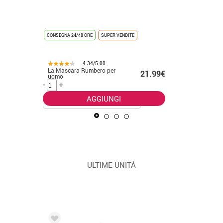
Costume d
9€ -
CONSEGNA 24/48 ORE
SUPER VENDITE
foresta p
.99€
-
+
4.34/5.00
La Mascara Rumbero per
21.99€
uomo
-
+
AGGIUNGI
ULTIME UNITÀ