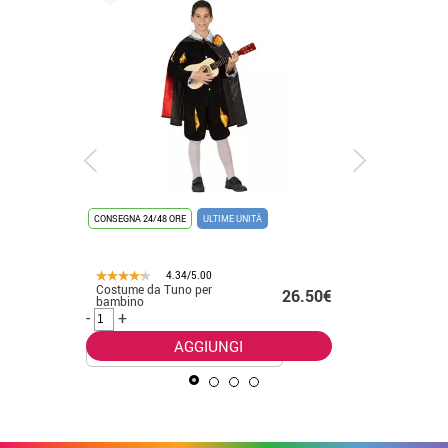
CONSEGNA 24/48 ORE
ULTIME UNITÀ
CONSEGNA 2
4.34/5.00
28.80€
Costume da Tuno per
Costume 
26.50€
bambino
serpente
.00€
-
+
-
+
AGGIUNGI