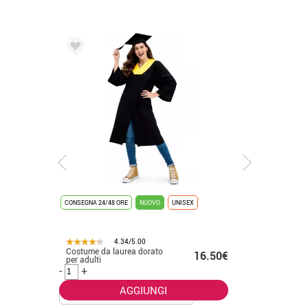
CONSEGNA 24/48 ORE
NUOVO
UNISEX
CONSEGNA 2
4.34/5.00
Costume da laurea dorato
Costume 
.50€
16.50€
per adulti
bianco p
-
+
-
+
AGGIUNGI