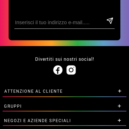
Divertiti sui nostri social!
ATTENZIONE AL CLIENTE
• Su di noi
GRUPPI
• Condizioni di vendita
• Avviso legale
privacy
Sconti speciali per gruppi.
NEGOZI E AZIENDE SPECIALI
• Attenzione al cliente
Contattaci qui