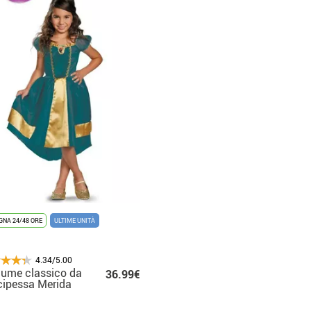
NA 24/48 ORE
ULTIME UNITÀ
4.34/5.00
ume classico da
36.99€
cipessa Merida
 bambina