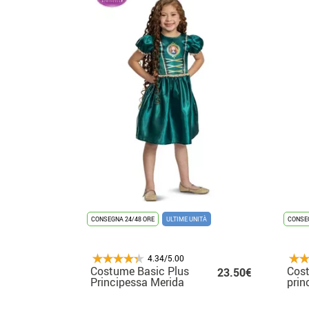
CONSEGNA 24/48 ORE
ULTIME UNITÀ
CONSEG
4.34/5.00
Costume Basic Plus
Cost
23.50€
Principessa Merida
prin
per bambina
per