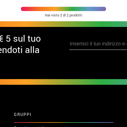
Hai visto
2
di 2 prodotti
€ 5 sul tuo
ndoti alla
GRUPPI