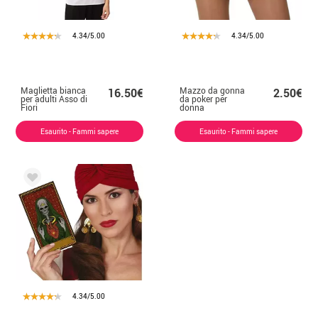
4.34/5.00
4.34/5.00
Maglietta bianca
Mazzo da gonna
16.50€
2.50€
per adulti Asso di
da poker per
Fiori
donna
Esaurito - Fammi sapere
Esaurito - Fammi sapere
4.34/5.00