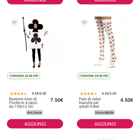
CONSEGNA 24/48 ORE
CONSEGNA 24/48 ORE
4.34/5.00
4.34/5.00
Bastone Asso di
Paio di calze
7.50€
4.50€
Picche in 4 pezzi
bianche per
da 139x12 cm
adulti Poker
mis.Unica
Unica Adulto
AGGIUNGI
AGGIUNGI