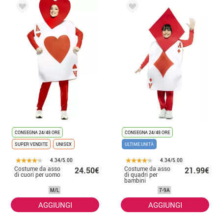
CONSEGNA 24/48 ORE
CONSEGNA 24/48 ORE
SUPER VENDITE
UNISEX
ULTIME UNITÀ
4.34/5.00
4.34/5.00
Costume da asso
Costume da asso
24.50€
21.99€
di cuori per uomo
di quadri per
bambini
M/L
7-9A
AGGIUNGI
AGGIUNGI