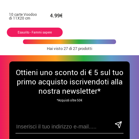
10 carte Voodoo
4.99€
di 11X20 cm
Esaurito - Fammi sapere
Hai visto
27
di 27 prodotti
Ottieni uno sconto di € 5 sul tuo
primo acquisto iscrivendoti alla
nostra newsletter*
*Acquisti oltre 50€