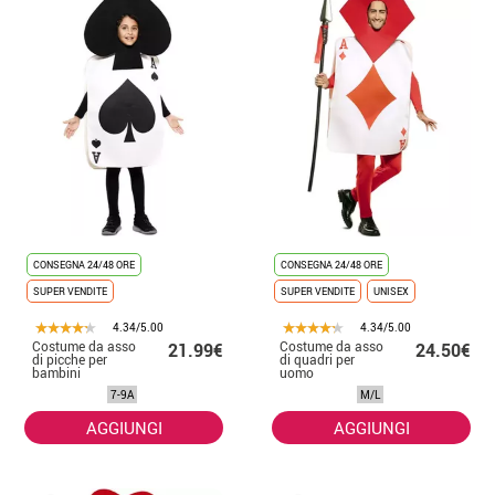
CONSEGNA 24/48 ORE
CONSEGNA 24/48 ORE
SUPER VENDITE
SUPER VENDITE
UNISEX
4.34/5.00
4.34/5.00
Costume da asso
Costume da asso
21.99€
24.50€
di picche per
di quadri per
bambini
uomo
7-9A
M/L
AGGIUNGI
AGGIUNGI