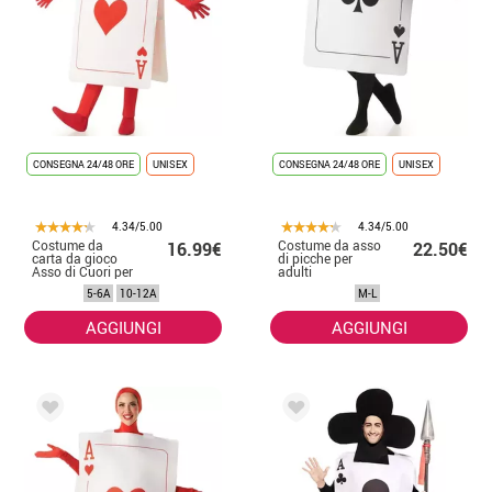
CONSEGNA 24/48 ORE
UNISEX
CONSEGNA 24/48 ORE
UNISEX
4.34/5.00
4.34/5.00
Costume da
Costume da asso
16.99€
22.50€
carta da gioco
di picche per
Asso di Cuori per
adulti
bambini
5-6A
10-12A
M-L
AGGIUNGI
AGGIUNGI