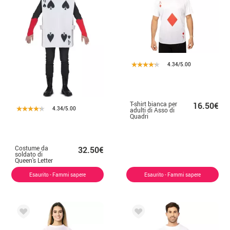
4.34/5.00
T-shirt bianca per
16.50€
4.34/5.00
adulti di Asso di
Quadri
Costume da
32.50€
soldato di
Queen's Letter
Spades per uomo
Esaurito - Fammi sapere
Esaurito - Fammi sapere