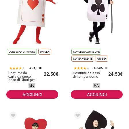
CONSEGNA 24/48 ORE
UNISEX
CONSEGNA 24/48 ORE
SUPER VENDITE
UNISEX
4.34/5.00
4.34/5.00
Costume da
Costume da asso
22.50€
24.50€
carta da gioco
di fiori per uomo
Asso di Cuori per
adulti
M-L
M/L
AGGIUNGI
AGGIUNGI