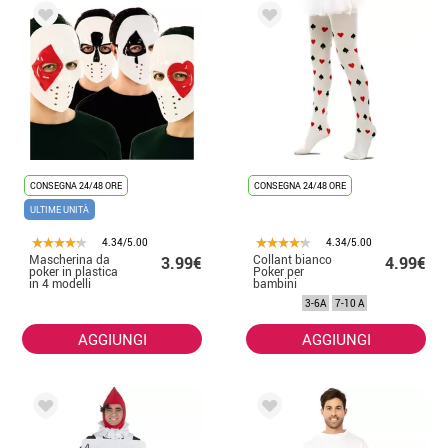
CONSEGNA 24/48 ORE
CONSEGNA 24/48 ORE
ULTIME UNITÀ
4.34/5.00
4.34/5.00
Mascherina da
Collant bianco
3.99€
4.99€
poker in plastica
Poker per
in 4 modelli
bambini
assortiti di
3-6A
7-10 A
17,5X21,5X9,5
cm
AGGIUNGI
AGGIUNGI