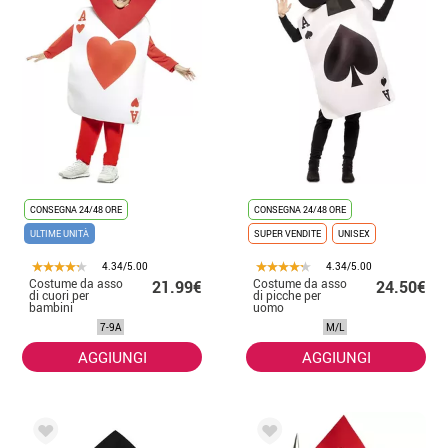
CONSEGNA 24/48 ORE
CONSEGNA 24/48 ORE
ULTIME UNITÀ
SUPER VENDITE
UNISEX
4.34/5.00
4.34/5.00
Costume da asso
Costume da asso
21.99€
24.50€
di cuori per
di picche per
bambini
uomo
7-9A
M/L
AGGIUNGI
AGGIUNGI