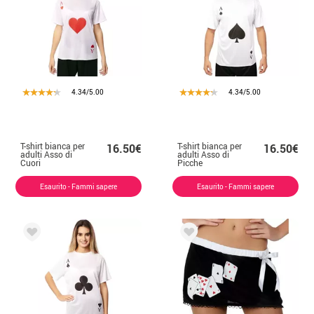
4.34/5.00
4.34/5.00
T-shirt bianca per
T-shirt bianca per
16.50€
16.50€
adulti Asso di
adulti Asso di
Cuori
Picche
Esaurito - Fammi sapere
Esaurito - Fammi sapere