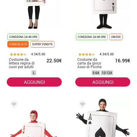
CONSEGNA 24/48 ORE
CONSEGNA 24/48 ORE
UNISEX
CONSIGLIATO
SUPER VENDITE
4.34/5.00
4.34/5.00
Costume da
Costume da
22.50€
16.99€
lettera regina di
carta da gioco
cuori per adulti
Asso di Picche
per bambini
L
5-6A
10-12A
AGGIUNGI
AGGIUNGI