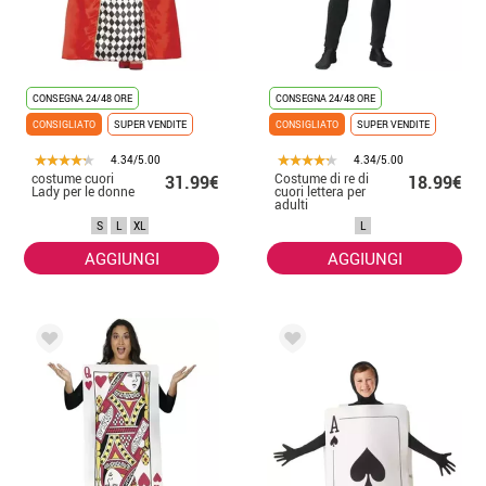
CONSEGNA 24/48 ORE
CONSEGNA 24/48 ORE
CONSIGLIATO
SUPER VENDITE
CONSIGLIATO
SUPER VENDITE
4.34/5.00
4.34/5.00
costume cuori
Costume di re di
31.99€
18.99€
Lady per le donne
cuori lettera per
adulti
S
L
XL
L
AGGIUNGI
AGGIUNGI