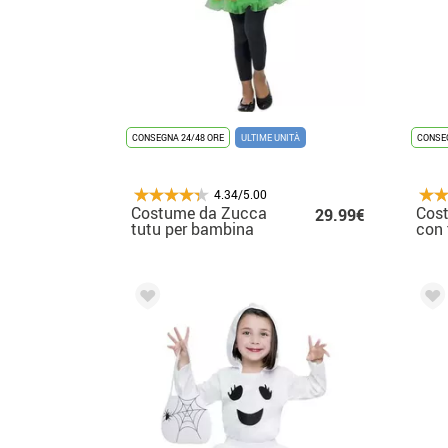
CONSEGNA 24/48 ORE
ULTIME UNITÀ
CONSEG
4.34/5.00
Costume da Zucca
Cost
29.99€
tutu per bambina
con 
raga