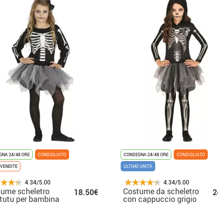
NA 24/48 ORE
CONSIGLIATO
CONSEGNA 24/48 ORE
CONSIGLIATO
VENDITE
ULTIME UNITÀ
4.34/5.00
4.34/5.00
ume scheletro
Costume da scheletro
18.50€
2
tutu per bambina
con cappuccio grigio
per ragazza