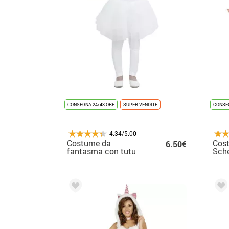
CONSEGNA 24/48 ORE
SUPER VENDITE
CONSEG
4.34/5.00
Costume da
Cos
6.50€
fantasma con tutu
Sche
per bambina
per