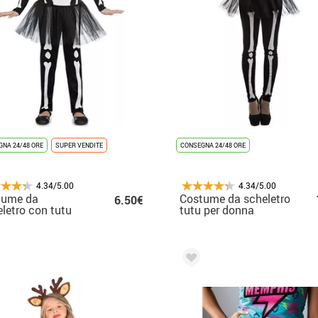
NA 24/48 ORE
SUPER VENDITE
CONSEGNA 24/48 ORE
4.34/5.00
4.34/5.00
tume da
Costume da scheletro
6.50€
letro con tutu
tutu per donna
 bambina