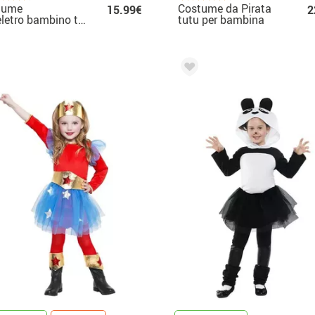
tume
Costume da Pirata
15.99€
2
scheletro bambino tutu
tutu per bambina