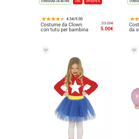
CONSEGNA 24/48 ORE
-78%
OFFERTE %
CONSEG
4.34/5.00
23.20€
Costume da Clown
Cos
5.00€
con tutu per bambina
da s
per