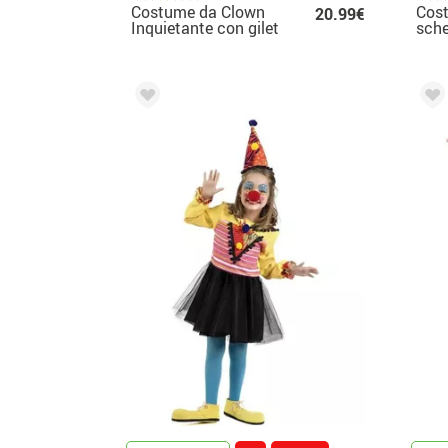
Costume da Clown
Cos
20.99€
Inquietante con gilet
e tutù per neonato e
bambina