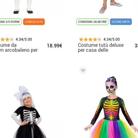
NA 3/5 GIORNI
CONSIGLIATO
CONSEGNA 24/48 ORE
ULTIME UNITÀ
4.34/5.00
4.34/5.00
tume da
Costume tutù deluxe
18.99€
3
n arcobaleno per
per casa delle
bine
bambole Gabby per
ragazze