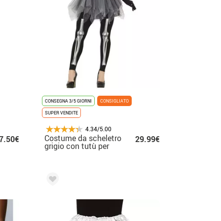
CONSEGNA 3/5 GIORNI
CONSIGLIATO
SUPER VENDITE
4.34/5.00
Costume da scheletro
7.50€
29.99€
grigio con tutù per
donna