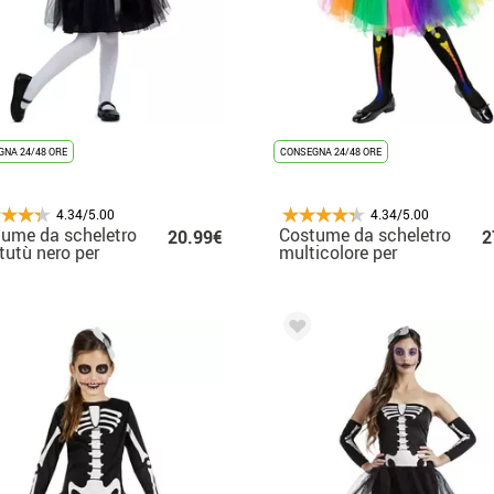
NA 24/48 ORE
CONSEGNA 24/48 ORE
4.34/5.00
4.34/5.00
ume da scheletro
Costume da scheletro
20.99€
2
tutù nero per
multicolore per
zze
bambine