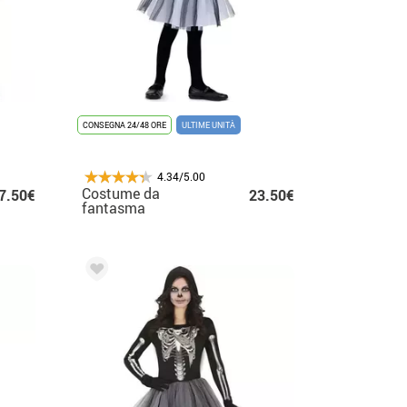
CONSEGNA 24/48 ORE
ULTIME UNITÀ
4.34/5.00
Costume da
7.50€
23.50€
fantasma
incantevole per
ragazza con tutù