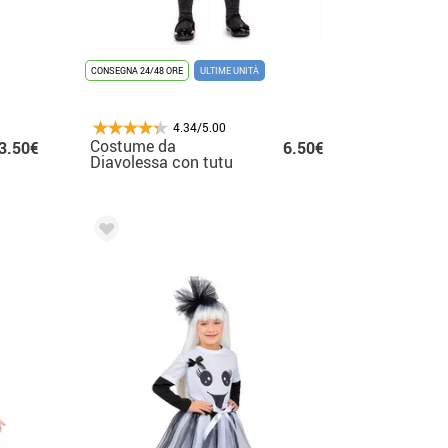
CONSEGNA 24/48 ORE
ULTIME UNITÀ
4.34/5.00
Costume da
3.50€
6.50€
Diavolessa con tutu
per bambina