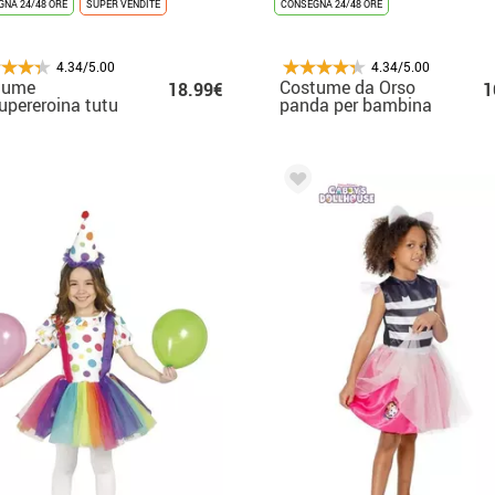
NA 24/48 ORE
SUPER VENDITE
CONSEGNA 24/48 ORE
4.34/5.00
4.34/5.00
tume
Costume da Orso
18.99€
1
upereroina tutu
panda per bambina
 bambina