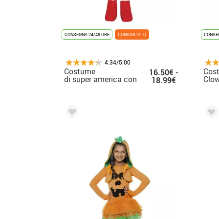
CONSEGNA 24/48 ORE
CONSIGLIATO
CONSEG
4.34/5.00
Costume
Cos
16.50€ -
di super america con
Clow
18.99€
tutu
bam