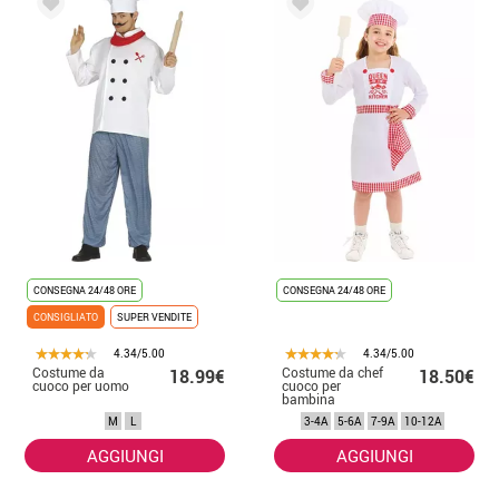
CONSEGNA 24/48 ORE
CONSEGNA 24/48 ORE
CONSIGLIATO
SUPER VENDITE
4.34/5.00
4.34/5.00
Costume da
Costume da chef
18.99€
18.50€
cuoco per uomo
cuoco per
bambina
M
L
3-4A
5-6A
7-9A
10-12A
AGGIUNGI
AGGIUNGI