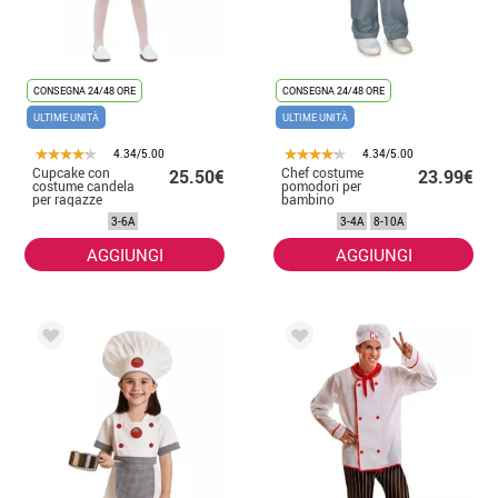
CONSEGNA 24/48 ORE
CONSEGNA 24/48 ORE
ULTIME UNITÀ
ULTIME UNITÀ
4.34/5.00
4.34/5.00
Cupcake con
Chef costume
25.50€
23.99€
costume candela
pomodori per
per ragazze
bambino
3-6A
3-4A
8-10A
AGGIUNGI
AGGIUNGI