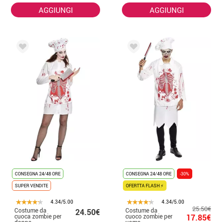
AGGIUNGI
AGGIUNGI
CONSEGNA 24/48 ORE
CONSEGNA 24/48 ORE
-30%
SUPER VENDITE
OFERTTA FLASH ⚡
4.34/5.00
4.34/5.00
25.50€
Costume da
Costume da
24.50€
cuoca zombie per
cuoco zombie per
17.85€
donna
uomo