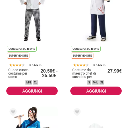
CONSEGNA 24/48 ORE
CONSEGNA 24/48 ORE
SUPER VENDITE
SUPER VENDITE
4.34/5.00
4.34/5.00
Cuoco cuoco
Costume da
20.50€ -
27.99€
costume per
maestro chef di
26.50€
uomo
sushi blu per
uomo
M/L
XL
S
M-L
XL
AGGIUNGI
AGGIUNGI