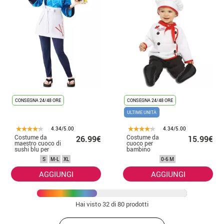
CONSEGNA 24/48 ORE
CONSEGNA 24/48 ORE
ULTIME UNITÀ
4.34/5.00
4.34/5.00
Costume da
Costume da
26.99€
15.99€
maestro cuoco di
cuoco per
sushi blu per
bambino
donna
S
M-L
XL
0-6 M
AGGIUNGI
AGGIUNGI
Hai visto
32
di 80 prodotti