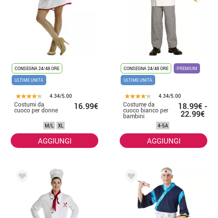
CONSEGNA 24/48 ORE
CONSEGNA 24/48 ORE
PREMIUM
ULTIME UNITÀ
ULTIME UNITÀ
4.34/5.00
4.34/5.00
Costumi da
Costume da
16.99€
18.99€ -
cuoco per donne
cuoco bianco per
22.99€
bambini
M/L
XL
4-5A
AGGIUNGI
AGGIUNGI