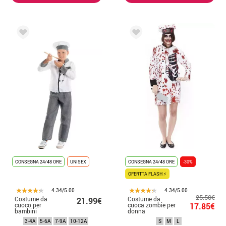
CONSEGNA 24/48 ORE
UNISEX
CONSEGNA 24/48 ORE
-30%
OFERTTA FLASH ⚡
4.34/5.00
4.34/5.00
25.50€
Costume da
Costume da
21.99€
cuoco per
cuoca zombie per
17.85€
bambini
donna
3-4A
5-6A
7-9A
10-12A
S
M
L