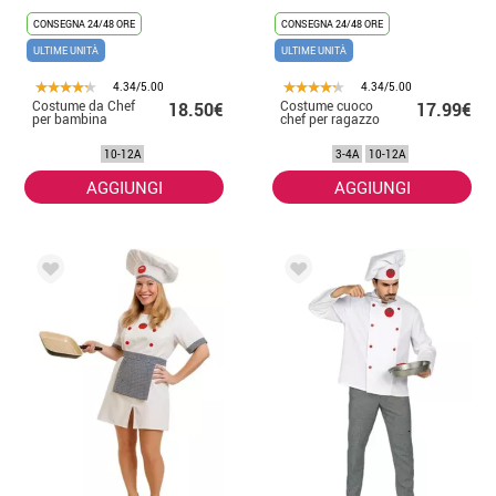
CONSEGNA 24/48 ORE
CONSEGNA 24/48 ORE
ULTIME UNITÀ
ULTIME UNITÀ
4.34/5.00
4.34/5.00
Costume da Chef
Costume cuoco
18.50€
17.99€
per bambina
chef per ragazzo
10-12A
3-4A
10-12A
AGGIUNGI
AGGIUNGI