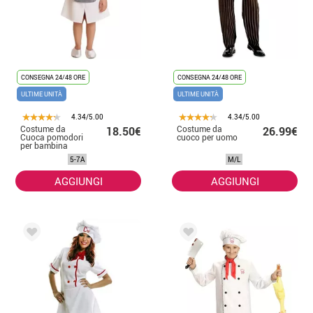
CONSEGNA 24/48 ORE
CONSEGNA 24/48 ORE
ULTIME UNITÀ
ULTIME UNITÀ
4.34/5.00
4.34/5.00
Costume da
Costume da
18.50€
26.99€
Cuoca pomodori
cuoco per uomo
per bambina
5-7A
M/L
AGGIUNGI
AGGIUNGI