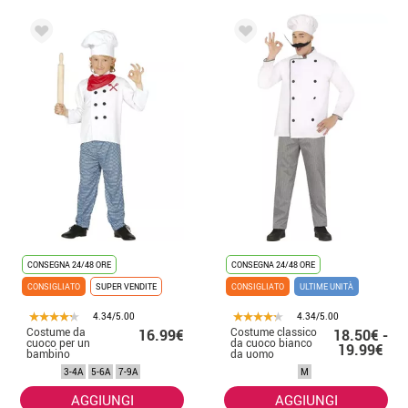
CONSEGNA 24/48 ORE
CONSEGNA 24/48 ORE
CONSIGLIATO
SUPER VENDITE
CONSIGLIATO
ULTIME UNITÀ
4.34/5.00
4.34/5.00
Costume da
Costume classico
16.99€
18.50€ -
cuoco per un
da cuoco bianco
19.99€
bambino
da uomo
3-4A
5-6A
7-9A
M
AGGIUNGI
AGGIUNGI