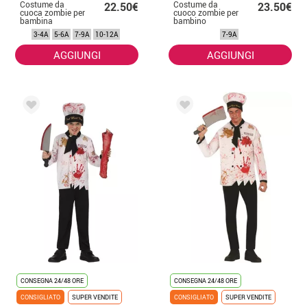
Costume da
Costume da
22.50€
23.50€
cuoca zombie per
cuoco zombie per
bambina
bambino
3-4A
5-6A
7-9A
10-12A
7-9A
AGGIUNGI
AGGIUNGI
CONSEGNA 24/48 ORE
CONSEGNA 24/48 ORE
CONSIGLIATO
SUPER VENDITE
CONSIGLIATO
SUPER VENDITE