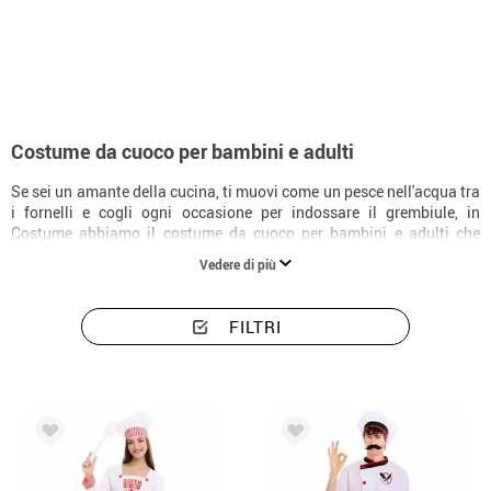
Inizio
Costumi
Costumi di cuoco
Costume da cuoco per bambini e adulti
Se sei un amante della cucina, ti muovi come un pesce nell'acqua tra
i fornelli e cogli ogni occasione per indossare il grembiule, in
Costume abbiamo il costume da cuoco per bambini e adulti che
cercavi per il tuo prossimo carnevale o festa in maschera, con cui
Vedere di più
potrai dimostrare la tua passione per la cucina e far emergere lo
chef che è in te. Quindi se volevi un costume da cuoco e non ne
trovavi uno adatto alle tue esigenze o all'idea che avevi in mente, sei
FILTRI
nel posto giusto, perché nel nostro negozio online ne avrai così tanti
da scegliere che non saprai nemmeno da dove cominciare.
Abbiamo un ampio catalogo di costumi da cuoco con cui diventerai
un vero chef stellato Michelin. Quindi se sei appassionato di cucina
e sei un fan dei cuochi più prestigiosi, non esitare e prendi il tuo
costume da chef. Potrai anche ottenere un costume da cuoca
esclusivo, composto dal classico abbigliamento delle chef più
popolari di tutto il mondo. Adatti a tutte le età, ti invitiamo a dare