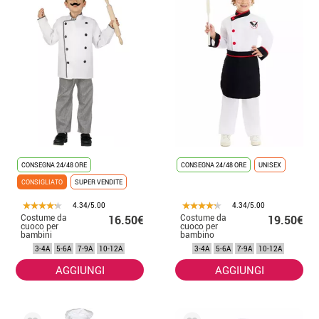
troverai tutti i tipi di accessori e accessori per il tuo costume da
chef. Ottieni un cappello da cuoco, una giacca o strumenti da cucina
per completare il tuo costume. Ti garantiamo che non ci saranno
dubbi su cosa indossi.
Mettiti il costume da cuoco e prendi i coltelli!
CONSEGNA 24/48 ORE
CONSEGNA 24/48 ORE
UNISEX
CONSIGLIATO
SUPER VENDITE
4.34/5.00
4.34/5.00
Costume da
Costume da
16.50€
19.50€
cuoco per
cuoco per
bambini
bambino
3-4A
5-6A
7-9A
10-12A
3-4A
5-6A
7-9A
10-12A
AGGIUNGI
AGGIUNGI