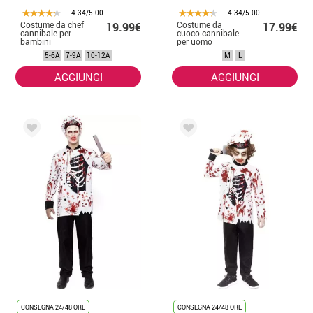
4.34/5.00
4.34/5.00
Costume da chef
Costume da
19.99€
17.99€
cannibale per
cuoco cannibale
bambini
per uomo
5-6A
7-9A
10-12A
M
L
AGGIUNGI
AGGIUNGI
CONSEGNA 24/48 ORE
CONSEGNA 24/48 ORE