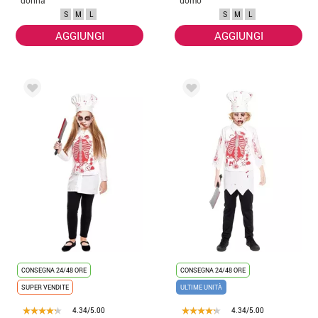
S
M
L
S
M
L
AGGIUNGI
AGGIUNGI
CONSEGNA 24/48 ORE
CONSEGNA 24/48 ORE
SUPER VENDITE
ULTIME UNITÀ
4.34/5.00
4.34/5.00