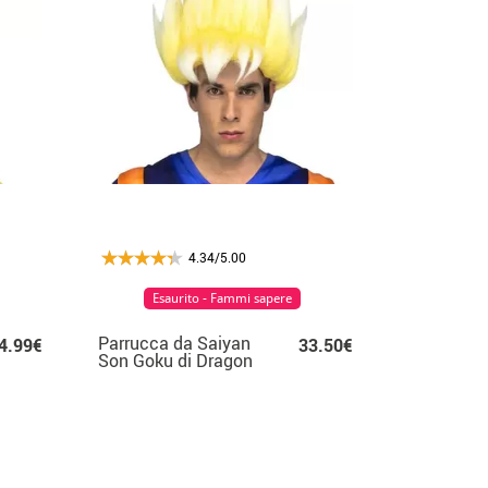
4.34/5.00
Esaurito - Fammi sapere
Parrucca da Saiyan
4.99€
33.50€
Son Goku di Dragon
Ball in scatola per
uomo