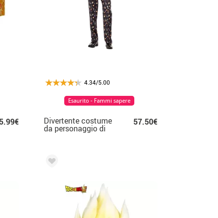
4.34/5.00
Esaurito - Fammi sapere
Divertente costume
5.99€
57.50€
da personaggio di
Dragon Ball per uomo