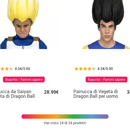
4.34/5.00
4.34/5.00
Esaurito - Fammi sapere
Esaurito - Fammi sapere
ucca da Saiyan
Parrucca di Vegeta di
28.99€
3
ta di Dragon Ball
Dragon Ball per uomo
catola per
bino
Hai visto
24
di 24 prodotti