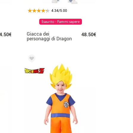
4.34/5.00
Esaurito - Fammi sapere
Giacca dei
4.50€
48.50€
personaggi di Dragon
Ball per uomo