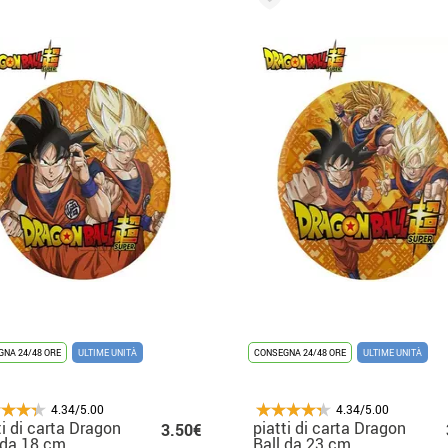
NA 24/48 ORE
ULTIME UNITÀ
CONSEGNA 24/48 ORE
ULTIME UNITÀ
4.34/5.00
4.34/5.00
ti di carta Dragon
piatti di carta Dragon
3.50€
 da 18 cm
Ball da 23 cm