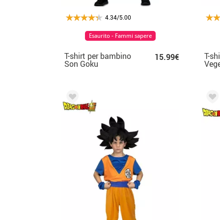
4.34/5.00
Esaurito - Fammi sapere
T-shirt per bambino
T-sh
15.99€
Son Goku
Vege