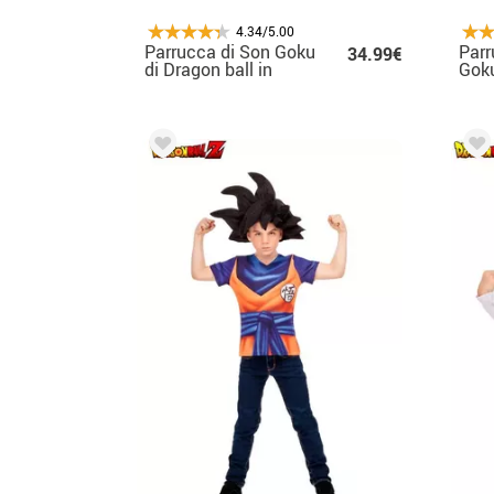
4.34/5.00
Parrucca di Son Goku
Parr
34.99€
di Dragon ball in
Goku
scatola per bambino
in s