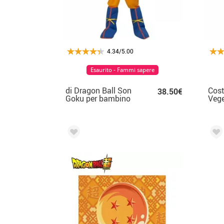
4.34/5.00
Esaurito - Fammi sapere
di Dragon Ball Son
Cost
38.50€
Goku per bambino
Vege
per