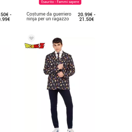
Esaurito - Fammi sapere
Costume da guerriero
.50€ -
20.99€ -
ninja per un ragazzo
9.99€
21.50€