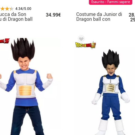
Esaurito - Fammi sapere
4.34/5.00
ucca da Son
Costume da Junior di
34.99€
28
 di Dragon ball
Dragon ball con
2
catola per uomo
orecchie e trucco per
bambino