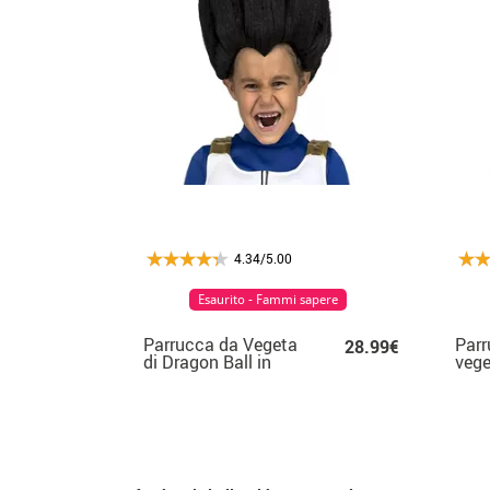
4.34/5.00
Esaurito - Fammi sapere
Parrucca da Vegeta
Parr
28.99€
di Dragon Ball in
vege
scatola per bambino
in s
bam