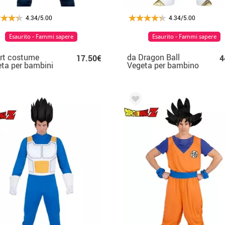
4.34/5.00
4.34/5.00
Esaurito - Fammi sapere
Esaurito - Fammi sapere
irt costume
da Dragon Ball
17.50€
4
ta per bambini
Vegeta per bambino