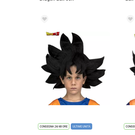
maschera e trucco
per bambino
CONSEGNA 24/48 ORE
ULTIME UNITÀ
CONSEG