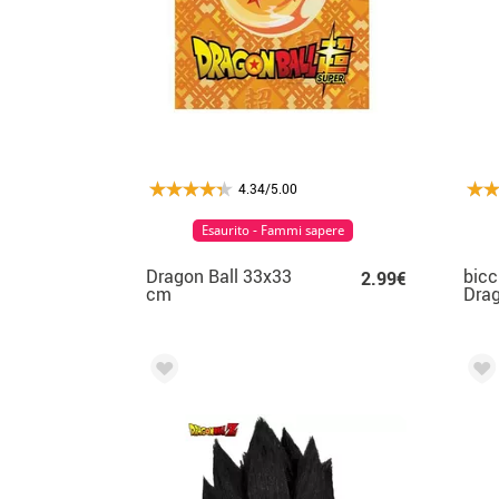
4.34/5.00
Esaurito - Fammi sapere
Dragon Ball 33x33
bicc
2.99€
cm
Drag
ml