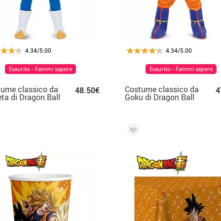
4.34/5.00
4.34/5.00
Esaurito - Fammi sapere
Esaurito - Fammi sapere
ume classico da
Costume classico da
48.50€
4
ta di Dragon Ball
Goku di Dragon Ball
 uomo
per uomo