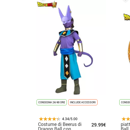
CONSEGNA 24/48 ORE
INCLUDE ACCESSORI
CONSEG
4.34/5.00
Costume di Beerus di
piat
29.99€
Dragon Ball con
Ball