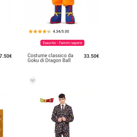
4.34/5.00
Esaurito - Fammi sapere
Costume classico da
7.50€
33.50€
Goku di Dragon Ball
per bambino