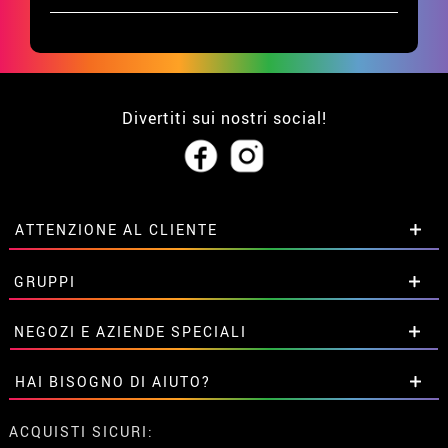
Divertiti sui nostri social!
ATTENZIONE AL CLIENTE
• Su di noi
GRUPPI
• Condizioni di vendita
• Avviso legale
privacy
Sconti speciali per gruppi.
NEGOZI E AZIENDE SPECIALI
• Attenzione al cliente
Contattaci qui
• Utilizzo dei cookies
Sconti speciali per gruppi.
HAI BISOGNO DI AIUTO?
•
Impostazioni dei cookie
Contattaci qui
Non ho ancora fatto l'ordine
ACQUISTI SICURI: