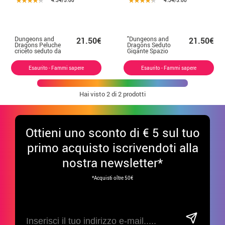
4.34/5.00
4.34/5.00
Dungeons and
"Dungeons and
21.50€
21.50€
Dragons Peluche
Dragons Seduto
criceto seduto da
Gigante Spazio
8 pollici
Suino Peluche
8"""
Esaurito - Fammi sapere
Esaurito - Fammi sapere
Hai visto
2
di 2 prodotti
Ottieni uno sconto di € 5 sul tuo
primo acquisto iscrivendoti alla
nostra newsletter*
*Acquisti oltre 50€